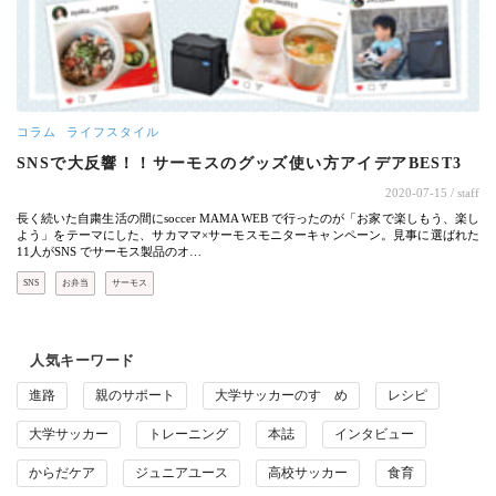
コラム
ライフスタイル
SNSで大反響！！サーモスのグッズ使い方アイデアBEST3
2020-07-15
/ staff
長く続いた自粛生活の間にsoccer MAMA WEB で行ったのが「お家で楽しもう、楽し
よう」をテーマにした、サカママ×サーモスモニターキャンペーン。見事に選ばれた
11人がSNS でサーモス製品のオ…
SNS
お弁当
サーモス
人気キーワード
進路
親のサポート
大学サッカーのすゝめ
レシピ
大学サッカー
トレーニング
本誌
インタビュー
からだケア
ジュニアユース
高校サッカー
食育