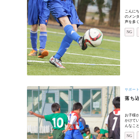
こんに
のメン
声を多く
NG
サポー
落ち
お子様
かけて
んなこ
NG