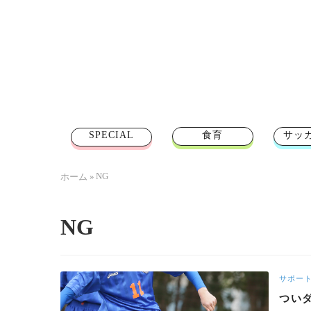
SPECIAL
食育
サッ
NG
ホーム
»
NG
サポー
つい