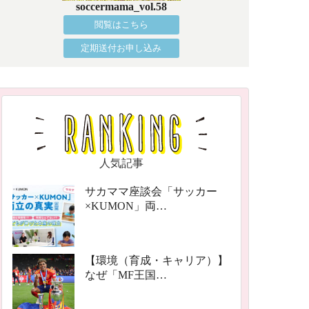
soccermama_vol.58
閲覧はこちら
定期送付お申し込み
人気記事
サカママ座談会「サッカー
×KUMON」両…
【環境（育成・キャリア）】
なぜ「MF王国…