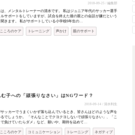
2018-09-25
/ 編集部
ちは、メンタルトレーナーの清水です。 私はジュニア年代のサッカー選手
タルサポートをしていますが、試合を終えた後の親との会話が嫌だという
聞きます。 私がサポートしている小学校6年生の…
こころのケア
トレーニング
声かけ
親のサポート
ト
込む子への「頑張りなさい」はNGワード？
2018-09-14
/ 清水利生
がサッカーでうまくいかず落ち込んでいるとき、皆さんはどのような声を
いるでしょうか。 「そんなことでクヨクヨしないで頑張りなさい」、「こ
とで負けていたらダメ」など、願いや、期待を込めて…
こころのケア
コミュニケーション
トレーニング
ネガティブ