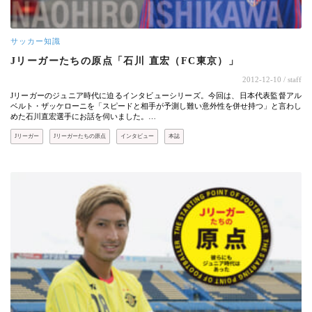
サッカー知識
Jリーガーたちの原点「石川 直宏（FC東京）」
2012-12-10
/ staff
Jリーガーのジュニア時代に迫るインタビューシリーズ。今回は、日本代表監督アル
ベルト・ザッケローニを「スピードと相手が予測し難い意外性を併せ持つ」と言わし
めた石川直宏選手にお話を伺いました。…
Jリーガー
Jリーガーたちの原点
インタビュー
本誌