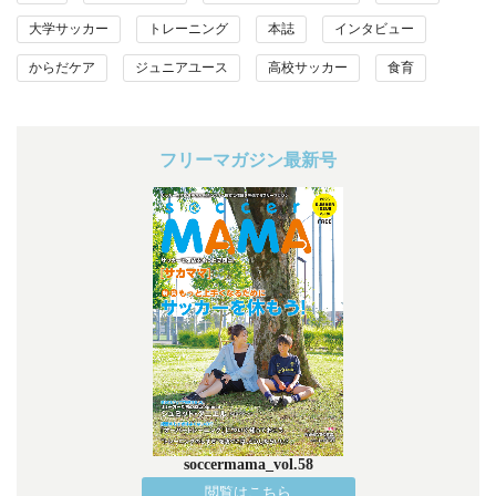
大学サッカー
トレーニング
本誌
インタビュー
からだケア
ジュニアユース
高校サッカー
食育
フリーマガジン最新号
soccermama_vol.58
閲覧はこちら