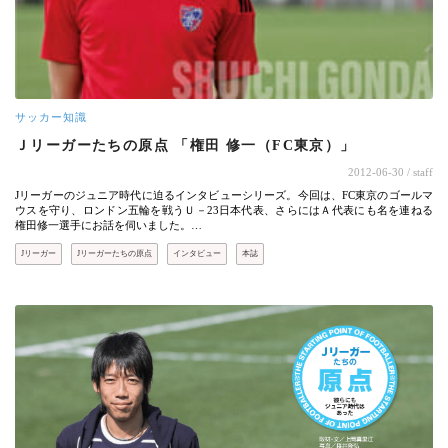
サッカー知識
Ｊリーガーたちの原点 「権田 修一（FC東京）」
2012-06-30
/ staff
Jリーガーのジュニア時代に迫るインタビューシリーズ。今回は、FC東京のゴールマ
ウスを守り、ロンドン五輪を戦うＵ－23日本代表、さらにはＡ代表にも名を連ねる
権田修一選手にお話を伺いました。…
Jリーガー
Jリーガーたちの原点
インタビュー
本誌