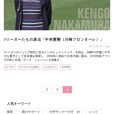
Jリーガーたちの原点「中村憲剛（川崎フロンターレ）」
2012-04-01
/ staff
Jリーガーのジュニア時代に迫るインタビューシリーズ。今回は、川崎Fの中盤に不可
欠な選手として存在感を発揮し、2006年に初めて日本代表に選出、2010年南アフリ
カW杯に出場。ザック・ジャパンにも招集さ…
Jリーガー
Jリーガーたちの原点
インタビュー
日本代表
ページ送り
Page
Page
2
3
カレントページ
4
人気キーワード
進路
親のサポート
大学サッカーのすゝめ
レシピ