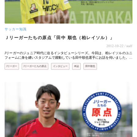
サッカー知識
Ｊリーガーたちの原点「田中 順也（柏レイソル）」
2012-10-22
/ staff
Jリーガーのジュニア時代に迫るインタビューシリーズ。今回は、柏レイソルのユニ
フォームに身を纏いスタジアムで躍動している田中順也選手にお話を伺いました。…
Jリーガー
Jリーガーたちの原点
インタビュー
本誌
田中順也