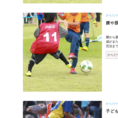
からだ
腰や
腰から
成がま
完治ま
からだ
からだ
子ど