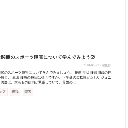
ケア
股関節のスポーツ障害について学んでみよう②
2018-09-22
/ 編集部
節のスポーツ障害について学んでみましょう。 腰痛 症状 腰部周辺の鈍
い感じ。 原因 腰痛の原因は様々ですが、下半身の柔軟性が乏しいジュニ
子供達は、太ももの筋肉が緊張していて、骨盤の…
ケア
怪我
障害