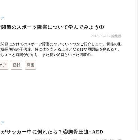
ケア
股関節のスポーツ障害について学んでみよう①
2018-09-22
/ 編集部
股関節にかけてのスポーツ障害についていくつかご紹介します。骨格の形
だ成長段階の子供達、特に体を支える土台となる腰や股関節を痛めると、
でちょっと時間がかかり、また腕や足首といった四肢の…
ケア
怪我
障害
ケア
もがサッカー中に倒れたら？④胸骨圧迫+AED