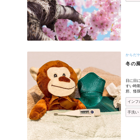
からだ
冬の
日に日
すい時
邪、怪
インフ
手洗い