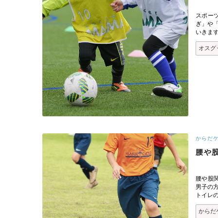
スポー
ぎ」や
いきま
オスグ
からだ
腰や
腰や股
男子の
トイレ
からだ