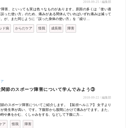
2018-09-25
/ 編集部
ツ障害、といっても実は色々なものがあります。原因の多くは「使い過
「誤った使い方」のため、痛みがある間休んでいればいずれ痛みは減って
す。が、また同じように「誤った身体の使い方」を「繰り…
ッド病
からだケア
怪我
成長期
障害
ケア
股関節のスポーツ障害について学んでみよう③
2018-09-22
/ 編集部
関節のスポーツ障害についてご紹介します。 【鼠径ヘルニア】 女子より
方が発生率が高い、です。下腹部から股間にかけて痛みがでます。また、
の時や鼻をかむ、くしゃみをする、などして下腹に力…
ケア
怪我
障害