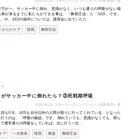
2018-09-20
/ スポーツペアレンツジャパン代表 村田一恵
が万が一、サッカー中に倒れ、意識がなく、いつも通りの呼吸がない場
急車が来るまでに私たちができる事は、「胸骨圧迫」と「AED」です。
迫、や、AEDの操作については、講習会に出ていただ…
からだケア
怪我
胸骨圧迫
ケア
もがサッカー中に倒れたら？③死戦期呼吸
2018-09-20
/ スポーツペアレンツジャパン代表 村田一恵
請もO.K、AEDも自分以外の人間が取りに行ってくれている、となった
に行うのは、「呼吸の確認」です。 倒れていても、意識がなくても、明ら
力で通常通りの呼吸をしていれば、次に行う一次…
ケア
一次救命
怪我
救急
胸骨圧迫