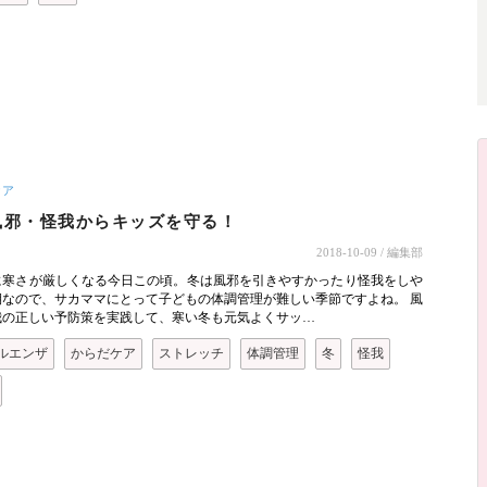
ケア
風邪・怪我からキッズを守る！
2018-10-09
/ 編集部
に寒さが厳しくなる今日この頃。冬は風邪を引きやすかったり怪我をしや
期なので、サカママにとって子どもの体調管理が難しい季節ですよね。 風
我の正しい予防策を実践して、寒い冬も元気よくサッ…
ルエンザ
からだケア
ストレッチ
体調管理
冬
怪我