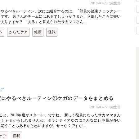
2019-03-29
/ 編集部
にやるべきルーティン、次にご紹介するのは、「部員の健康チェックシー
」です。 皆さんのチームにはあるでしょうか？また、入部したころに書い
はありますか？ 「ある」と答えられたサカママさん…
ム
からだケア
健康
怪我
ケア
度にやるべきルーティン①ケガのデータをまとめる
2019-03-27
/ 編集部
ると、2019年度がスタート、ですね。 新しく役員になったサカママさん
っしゃるかもしれませんね。ボランティアなのにこんなに仕事量が多い
と驚くこともあるかと思いますが、せっかくですか…
ケア
怪我