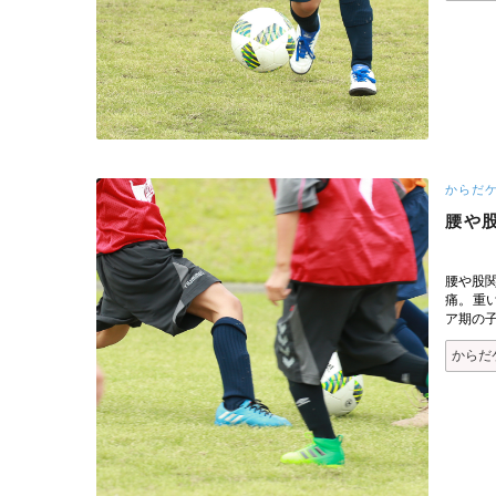
からだ
腰や
腰や股関
痛。重
ア期の
からだ