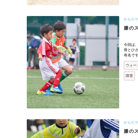
からだ
膝の
今回は
骨とひ
有名で
ウォー
障害
からだ
膝の