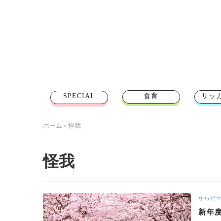
SPECIAL
食育
サッ
ホーム
»
怪我
怪我
からだ
新年