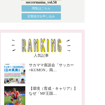
soccermama_vol.58
閲覧はこちら
定期送付お申し込み
人気記事
サカママ座談会「サッカー
×KUMON」両…
【環境（育成・キャリア）】
なぜ「MF王国…