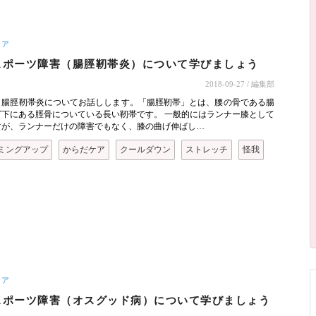
ケア
スポーツ障害（腸脛靭帯炎）について学びましょう
2018-09-27
/ 編集部
、腸脛靭帯炎についてお話しします。「腸脛靭帯」とは、腰の骨である腸
ざ下にある脛骨についている長い靭帯です。 一般的にはランナー膝として
すが、ランナーだけの障害でもなく、膝の曲げ伸ばし…
ミングアップ
からだケア
クールダウン
ストレッチ
怪我
ケア
スポーツ障害（オスグッド病）について学びましょう