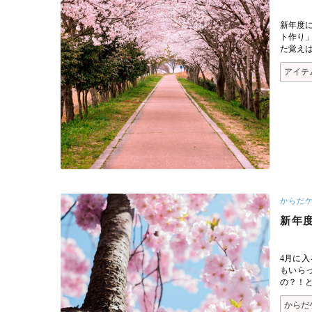
新年度
ト作り
た覚え
アイテ
からだ
新年
4月に入
もいら
の？！
からだ