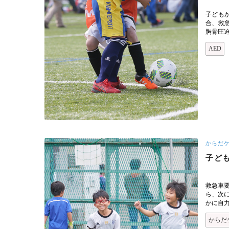
子ども
合、救
胸骨圧
AED
からだ
子ど
救急車要
ら、次
かに自
からだ