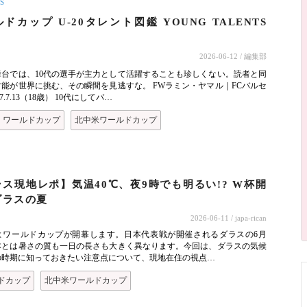
S
ドカップ U-20タレント図鑑 YOUNG TALENTS
2026-06-12
/ 編集部
舞台では、10代の選手が主力として活躍することも珍しくない。読者と同
能が世界に挑む、その瞬間を見逃すな。 FWラミン・ヤマル｜FCバルセ
07.7.13（18歳） 10代にしてバ…
ワールドカップ
北中米ワールドカップ
ス現地レポ】気温40℃、夜9時でも明るい!? W杯開
ダラスの夏
2026-06-11
/ japa-rican
よワールドカップが開幕します。日本代表戦が開催されるダラスの6月
本とは暑さの質も一日の長さも大きく異なります。今回は、ダラスの気候
の時期に知っておきたい注意点について、現地在住の視点…
ドカップ
北中米ワールドカップ