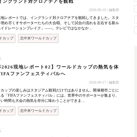
 イングランド対クロアチアを観戦
2026-06-19
/ 編集部
現地レポートでは、イングランド対クロアチアを観戦してきました。スタ
を埋め尽くすサポーターたちの大合唱、そして試合の流れを左右する新ル
ハイドレーションブレイク」――。テレビではなかなか…
ドカップ
北中米ワールドカップ
L
杯2026現地レポート02】ワールドカップの熱気を体
FIFAファンフェスティバルへ
2026-06-17
/ 編集部
ドカップの楽しみはスタジアム観戦だけではありません。開催都市ごとに
る「FIFAファンフェスティバル」には、世界中のサポーターが集まり、
ない時間も大会の熱気を存分に味わうことができま…
ドカップ
北中米ワールドカップ
L