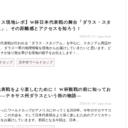
ラス現地レポ】W杯日本代表戦の舞台「ダラス・スタ
ム」、その距離感とアクセスを知ろう！
2026-02-12
/ japa-rican
本代表戦が行われる「ダラス・スタジアム」を中心に、スタジアム周辺や
ス、ダラス一帯の地理情報を現地からお届けしていきたいと思います。ビ
ッチが迫り熱を帯びる現地の様子をお伝えします！…
ドカップ
北中米ワールドカップ
代表戦をより楽しむために！ W杯観戦の前に知ってお
い―テキサス州ダラスという街の物語―
2026-01-14
/ japa-rican
ったワールドカップがアメリカにやってくる2026年。今年のサカママコ
は、この大会を、そして日本代表戦をより深く楽しむためのアメリカサッ
報をお届けしていきます。初回となる今回は、日本…