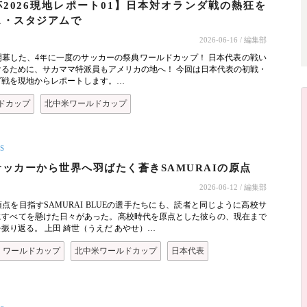
杯2026現地レポート01】日本対オランダ戦の熱狂を
ス・スタジアムで
2026-06-16
/ 編集部
開幕した、4年に一度のサッカーの祭典ワールドカップ！ 日本代表の戦い
けるために、サカママ特派員もアメリカの地へ！ 今回は日本代表の初戦・
ダ戦を現地からレポートします。…
ドカップ
北中米ワールドカップ
S
ッカーから世界へ羽ばたく蒼きSAMURAIの原点
2026-06-12
/ 編集部
点を目指すSAMURAI BLUEの選手たちにも、読者と同じように高校サ
にすべてを懸けた日々があった。高校時代を原点とした彼らの、現在まで
振り返る。 上田 綺世（うえだ あやせ）…
ワールドカップ
北中米ワールドカップ
日本代表