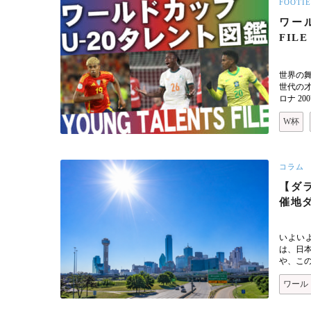
FOOTIE
ワール
FILE
世界の
世代の才
ロナ 20
W杯
コラム
【ダラ
催地
いよい
は、日
や、こ
ワール