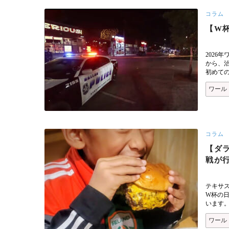
コラム
【W
2026
から、
初めて
ワール
コラム
【ダ
戦が
テキサ
W杯の
います
ワール