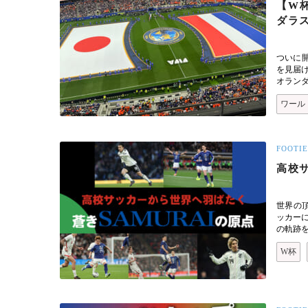
【W
ダラ
ついに
を見届
オラン
ワール
FOOTIE
高校サ
世界の頂
ッカー
の軌跡を
W杯