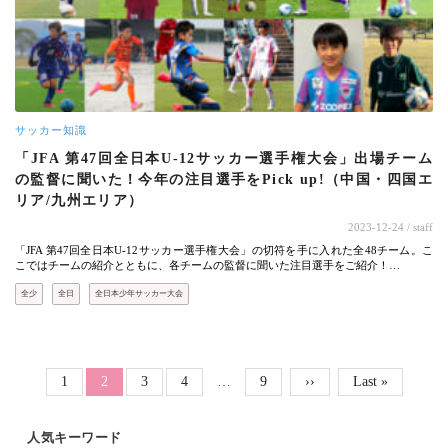
サッカー知識
「JFA 第47回全日本U-12サッカー選手権大会」出場チーム
の監督に聞いた！今年の注目選手をPick up!（中国・四国エ
リア/九州エリア）
2023-12-24
/ staff
「JFA 第47回全日本U-12サッカー選手権大会」の切符を手に入れた全48チーム。こ
こではチームの紹介とともに、各チームの監督に聞いた注目選手をご紹介！…
全少
全日
全日本少年サッカー大会
ページ送り
Page
Page
Page
Page
1
カレントページ
2
3
4
…
9
次ページ
››
最終ページ
Last »
人気キーワード