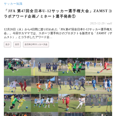
サッカー知識
「JFA 第47回全日本U-12サッカー選手権大会」ZAMSTコ
ラボアワード企画ノミネート選手発表①
2023-12-29
/ staff
12月26日（火）から4日間に渡り行われた「JFA 第47回全日本U-12サッカー選手権大
会」。今回サカママでは、スポーツ選手向けのプロダクトを販売する「ZAMST（ザ
ムスト）」とコラボしたアワード企…
全少
全日
全日本少年サッカー大会