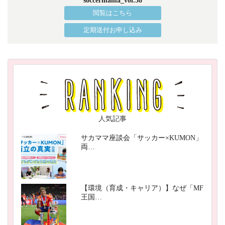
soccermama_vol.58
閲覧はこちら
定期送付お申し込み
人気記事
サカママ座談会「サッカー×KUMON」
両…
【環境（育成・キャリア）】なぜ「MF
王国…