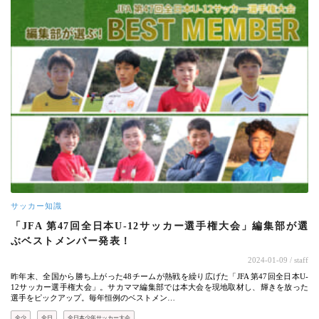
サッカー知識
「JFA 第47回全日本U-12サッカー選手権大会」編集部が選
ぶベストメンバー発表！
2024-01-09
/ staff
昨年末、全国から勝ち上がった48チームが熱戦を繰り広げた「JFA 第47回全日本U-
12サッカー選手権大会」。サカママ編集部では本大会を現地取材し、輝きを放った
選手をピックアップ。毎年恒例のベストメン…
全少
全日
全日本少年サッカー大会