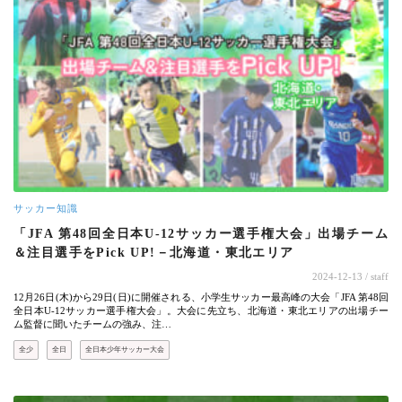
サッカー知識
「JFA 第48回全日本U-12サッカー選手権大会」出場チーム
＆注目選手をPick UP!－北海道・東北エリア
2024-12-13
/ staff
12月26日(木)から29日(日)に開催される、小学生サッカー最高峰の大会「JFA 第48回
全日本U-12サッカー選手権大会」。大会に先立ち、北海道・東北エリアの出場チー
ム監督に聞いたチームの強み、注…
全少
全日
全日本少年サッカー大会