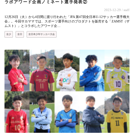
ラボアワード企画ノミネート選手発表②
2023-12-29
/ staff
12月26日（火）から4日間に渡り行われた「JFA 第47回全日本U-12サッカー選手権大
会」。今回サカママでは、スポーツ選手向けのプロダクトを販売する「ZAMST（ザ
ムスト）」とコラボしたアワード企…
全少
全日
全日本少年サッカー大会