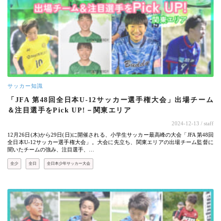
サッカー知識
「JFA 第48回全日本U-12サッカー選手権大会」出場チーム
＆注目選手をPick UP!－関東エリア
2024-12-13
/ staff
12月26日(木)から29日(日)に開催される、小学生サッカー最高峰の大会「JFA 第48回
全日本U-12サッカー選手権大会」。大会に先立ち、関東エリアの出場チーム監督に
聞いたチームの強み、注目選手、…
全少
全日
全日本少年サッカー大会