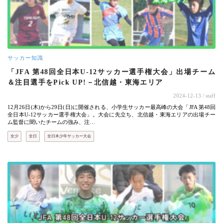
サッカー知識
「JFA 第48回全日本U-12サッカー選手権大会」出場チーム
＆注目選手をPick UP!－北信越・東海エリア
2024-12-13
/ staff
12月26日(木)から29日(日)に開催される、小学生サッカー最高峰の大会「JFA 第48回
全日本U-12サッカー選手権大会」。大会に先立ち、北信越・東海エリアの出場チー
ム監督に聞いたチームの強み、注…
全少
全日
全日本少年サッカー大会