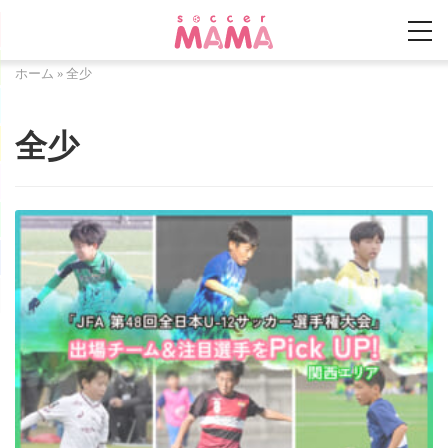
ホーム
»
全少
全少