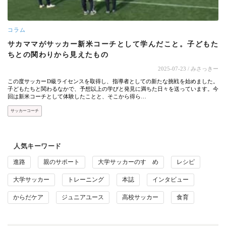
コラム
サカママがサッカー新米コーチとして学んだこと。子どもた
ちとの関わりから見えたもの
2025-07-23
/ みさっきー
この度サッカーD級ライセンスを取得し、指導者としての新たな挑戦を始めました。
子どもたちと関わるなかで、予想以上の学びと発見に満ちた日々を送っています。今
回は新米コーチとして体験したことと、そこから得ら…
サッカーコーチ
人気キーワード
進路
親のサポート
大学サッカーのすゝめ
レシピ
大学サッカー
トレーニング
本誌
インタビュー
からだケア
ジュニアユース
高校サッカー
食育