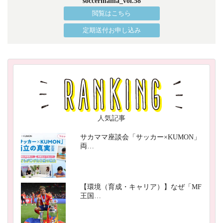
soccermama_vol.58
閲覧はこちら
定期送付お申し込み
人気記事
サカママ座談会「サッカー×KUMON」
両…
【環境（育成・キャリア）】なぜ「MF
王国…