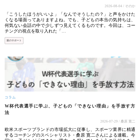
2026-08-04
/ そのか
「こうしたほうがいいよ」「なんでそうしたの？」と声をかけた
くなる場面ってありますよね。でも、子どもの本当の気持ちは、
何気ない会話の中で少しずつ見えてくるものです。今回は、コー
チングの視点を取り入れた「…
親のサポート
コラム
W杯代表選手に学ぶ、子どもの「できない理由」を手放す方
法
2026-07-29
/ 桑原 寛二
欧米スポーツブランドの市場拡大に従事し、スポーツ業界に精通
するコーチングのスペシャリスト・桑原 寛二さんによる連載。今