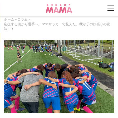
ホーム
»
コラム
»
応援する側から選手へ。ママサッカーで見えた、我が子の頑張りの意
味！！