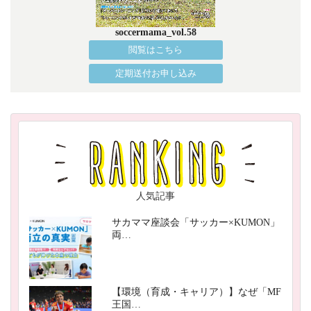
soccermama_vol.58
閲覧はこちら
定期送付お申し込み
人気記事
サカママ座談会「サッカー×KUMON」
両…
【環境（育成・キャリア）】なぜ「MF
王国…