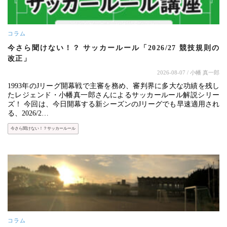
コラム
今さら聞けない！？ サッカールール「2026/27 競技規則の
改正」
2026-08-07
/ 小幡 真一郎
1993年のJリーグ開幕戦で主審を務め、審判界に多大な功績を残し
たレジェンド・小幡真一郎さんによるサッカールール解説シリー
ズ！ 今回は、今日開幕する新シーズンのJリーグでも早速適用され
る、2026/2…
今さら聞けない！？サッカールール
コラム