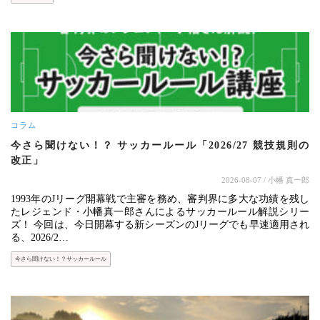
コラム
今さら聞けない！？ サッカールール「2026/27 競技規則の
改正」
2026-08-07
/ 小幡 真一郎
1993年のJリーグ開幕戦で主審を務め、審判界に多大な功績を残し
たレジェンド・小幡真一郎さんによるサッカールール解説シリー
ズ！ 今回は、今日開幕する新シーズンのJリーグでも早速適用され
る、2026/2…
今さら聞けない！？サッカールール