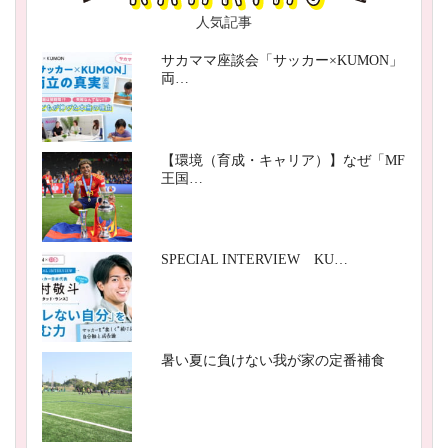
人気記事
サカママ座談会「サッカー×KUMON」
両…
【環境（育成・キャリア）】なぜ「MF
王国…
SPECIAL INTERVIEW KU…
暑い夏に負けない我が家の定番補食