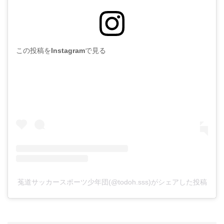
この投稿をInstagramで見る
菟道サッカースポーツ少年団(@todoh.sss)がシェアした投稿