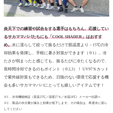
炎天下での練習や試合をする選手はもちろん、応援してい
るサカママパパたちにも「COOL SHADER」はおすす
め。
水に濡らして絞って振るだけで肌温度より－15℃の冷
却効果を発揮し、手軽に暑さ対策ができます（※1）。冷
たさが弱まったと感じても、振るたびに冷たくなるので、
長時間冷却できるのもポイント（※2,3）！ UV97％カット
で紫外線対策もできるため、日陰のない環境で応援する機
会も多いサカママパパにとっても嬉しいアイテムです！
※1… 冷却機能検証（室温25℃／湿度27％／水温24℃）メーカー社調べ
※2… 製品の水分量が減ると効果が低下します。その場合は、再度水に濡ら
してください