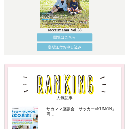
soccermama_vol.58
閲覧はこちら
定期送付お申し込み
人気記事
サカママ座談会「サッカー×KUMON」
両…