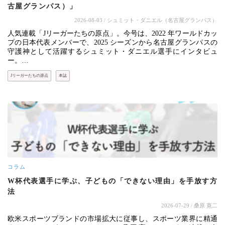
古屋グランパス）」
2026-08-03
/ シュミット・ダニエル（名古屋グランパス）
人気連載「Jリーガーたちの原点」。今号は、2022 年ワールドカッ
プの日本代表メンバーで、2025 シーズンから名古屋グランパスの
守護神として活躍するシュミット・ダニエル選手にインタビュ
ー。…
Jリーガーたちの原点
本誌
コラム
W杯代表選手に学ぶ、子どもの「できない理由」を手放す方
法
2026-07-29
/ 桑原 寛二
欧米スポーツブランドの市場拡大に従事し、スポーツ業界に精通