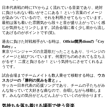
日本代表戦の時にTVからよく流れている音楽であり、絶対
に負けられない戦いがそこにある！ という言葉のイメージ
が染みついているので、それを利用させてもらっています。
最初は落ち着いた雰囲気から段々と音が盛り上がっていく感
じが気持ちとリンクします。試合会場に着く少し前から流し
てあげるのがポイントです(笑)。
過去に負けた対戦相手がいる時は、
Official髭男dismの「Cry
Baby」。
東京リベンジャーズの主題歌だったこともあり、リベンジの
イメージと結びついています。何度打ちのめされても立ち上
がるぞ！ 二度と負けるか！ という気持ちにさせてくれるよ
うです。
試合会場までチームメイトも数人乗せて移動する時は、
ウカ
スカジーの「勝利の笑みを君と」。
サッカー日本代表の応援ソングであり、チームの子たちがみ
んな知っていて大好きな曲なので、合唱しながら移動しま
す。みんなの気分がどんどん上がっていくのが分かります。
気持ちを落ち着ける場面で使う音楽