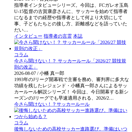
指導者インタビューシリーズ。今回は、FCガレオ玉島
U-15監督の古賀康彦さんに、サッカーを始めて指導者
になるまでの経歴や指導者として何より大切にして
事、子どもたちとの接し方、距離感などを語っていた
だい…
インタビュー
指導者の言霊
本誌
コラム
今さら聞けない！？ サッカールール「2026/27 競技規
則の改正」
2026-08-07
/ 小幡 真一郎
1993年のJリーグ開幕戦で主審を務め、審判界に多大な
功績を残したレジェンド・小幡真一郎さんによるサッ
カールール解説シリーズ！ 今回は、今日開幕する新シ
ーズンのJリーグでも早速適用される、2026/2…
今さら聞けない！？サッカールール
コラム
後悔しないための高校サッカー進路選び。準備はいつ