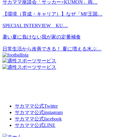
サカママ座談会「サッカー×KUMON」両…
【環境（育成・キャリア）】なぜ「MF王国…
SPECIAL INTERVIEW KU…
暑い夏に負けない我が家の定番補食
日常生活から改善できる！ 夏に増える水ぶ…
サカママ公式
Twitter
サカママ公式
instagram
サカママ公式
facebook
サカママ公式
LINE