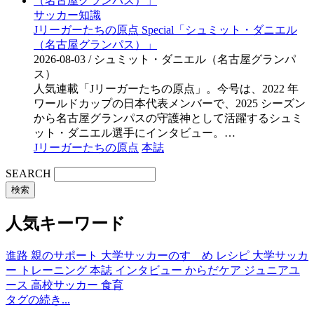
サッカー知識
Jリーガーたちの原点 Special「シュミット・ダニエル
（名古屋グランパス）」
2026-08-03
/ シュミット・ダニエル（名古屋グランパ
ス）
人気連載「Jリーガーたちの原点」。今号は、2022 年
ワールドカップの日本代表メンバーで、2025 シーズン
から名古屋グランパスの守護神として活躍するシュミ
ット・ダニエル選手にインタビュー。…
Jリーガーたちの原点
本誌
SEARCH
人気キーワード
進路
親のサポート
大学サッカーのすゝめ
レシピ
大学サッカ
ー
トレーニング
本誌
インタビュー
からだケア
ジュニアユ
ース
高校サッカー
食育
タグの続き...