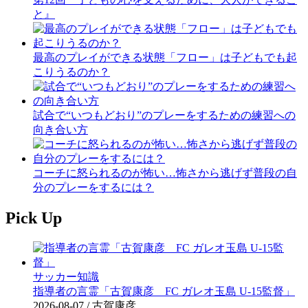
と』
最高のプレイができる状態「フロー」は子どもでも起
こりうるのか？
試合で“いつもどおり”のプレーをするための練習への
向き合い方
コーチに怒られるのが怖い…怖さから逃げず普段の自
分のプレーをするには？
Pick Up
サッカー知識
指導者の言霊「古賀康彦 FC ガレオ玉島 U-15監督」
2026-08-07
/ 古賀康彦