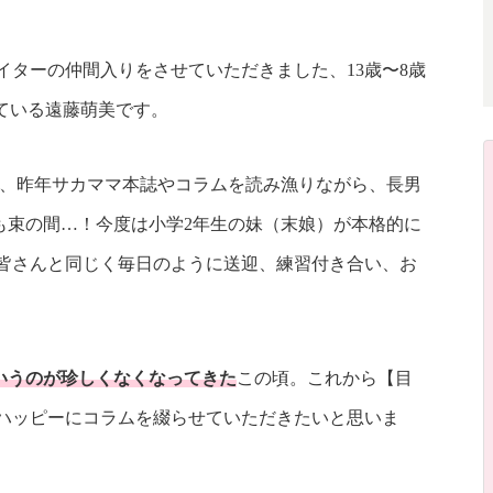
イターの仲間入りをさせていただきました、13歳〜8歳
げている遠藤萌美です。
し、昨年サカママ本誌やコラムを読み漁りながら、長男
も束の間…！今度は小学2年生の妹（末娘）が本格的に
皆さんと同じく毎日のように送迎、練習付き合い、お
いうのが珍しくなくなってきた
この頃。これから【目
くハッピーにコラムを綴らせていただきたいと思いま