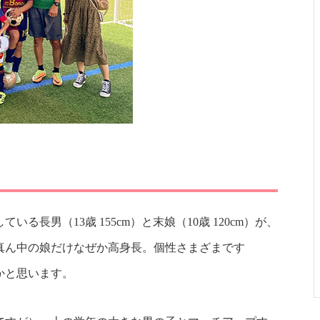
長男（13歳 155cm）と末娘（10歳 120cm）が、
真ん中の娘だけなぜか高身長。個性さまざまです
かと思います。