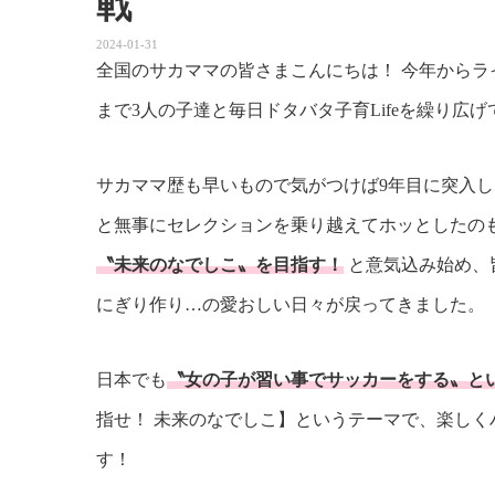
戦
2024-01-31
全国のサカママの皆さまこんにちは！ 今年からラ
まで3人の子達と毎日ドタバタ子育Lifeを繰り広
サカママ歴も早いもので気がつけば9年目に突入
と無事にセレクションを乗り越えてホッとしたの
〝未来のなでしこ〟を目指す！
と意気込み始め、
にぎり作り…の愛おしい日々が戻ってきました。
日本でも
〝女の子が習い事でサッカーをする〟と
指せ！ 未来のなでしこ】というテーマで、楽し
す！