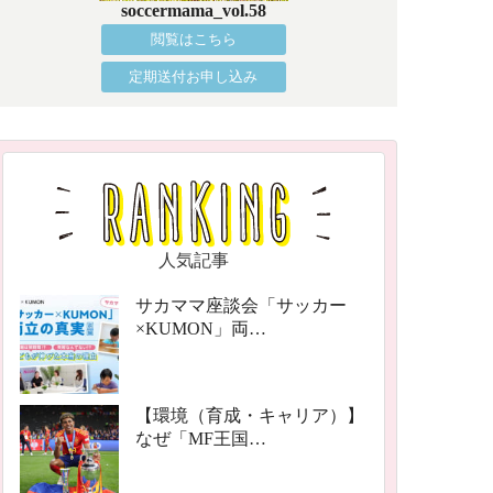
soccermama_vol.58
閲覧はこちら
定期送付お申し込み
人気記事
サカママ座談会「サッカー
×KUMON」両…
【環境（育成・キャリア）】
なぜ「MF王国…