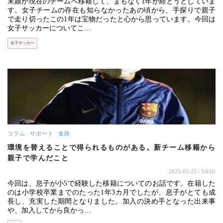
末娘が現在のチームへ移籍して、まもなく1年が経とうとしていま
す。女子チームの存在も知らなかったあの頃から、手探りで親子
で走り切ったこの1年は宝物だったと心から思っています。今回は
女子サッカーについてこ…
女子サッカー
コラム
サポート
進路
環境を替えることで得られるものがある。新チーム移籍から
親子で学んだこと
2025-03-25
/ YASU
今回は、息子が小5で経験した移籍についてのお話です。在籍した
のは小学校卒業までのたった1年3カ月でしたが、息子がとても成
長し、充実した期間となりました。加入の決め手となった出来事
や、加入してから良かっ…