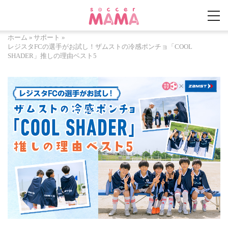
ホーム
»
サポート
»
レジスタFCの選手がお試し！ザムストの冷感ポンチョ「COOL
SHADER」推しの理由ベスト5