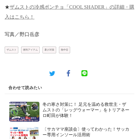
★
ザムストの冷感ポンチョ「COOL SHADER」の詳細・購
入はこちら！
写真／野口岳彦
ザムスト
便利アイテム
暑さ対策
熱中症
合わせて読みたい
冬の寒さ対策に！ 足元を温める救世主・ザ
ムストの「レッグウォーマー」をトリアネー
ロ町田が体験！
〔サカママ座談会〕使ってわかった！サッカ
ー専用インソール活用術