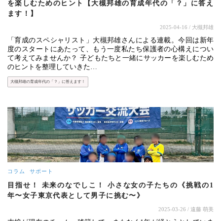
を楽しむためのヒント【大槻邦雄の育成年代の「？」に答え
ます！】
2025-04-16
/ 大槻邦雄
「育成のスペシャリスト」大槻邦雄さんによる連載。今回は新年
度のスタートにあたって、もう一度私たち保護者の心構えについ
て考えてみませんか？ 子どもたちと一緒にサッカーを楽しむため
のヒントを整理していきた…
大槻邦雄の育成年代の「？」に答えます！
コラム
サポート
目指せ！ 未来のなでしこ！ 小さな女の子たちの《挑戦の1
年〜女子東京代表として男子に挑む〜》
2025-03-26
/ 遠藤 萌美