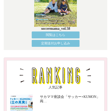
soccermama_vol.58
閲覧はこちら
定期送付お申し込み
人気記事
サカママ座談会「サッカー×KUMON」
両…