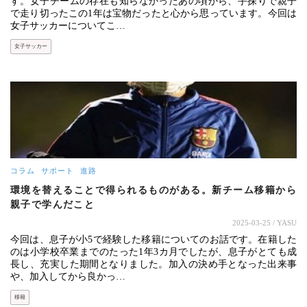
す。女子チームの存在も知らなかったあの頃から、手探りで親子
で走り切ったこの1年は宝物だったと心から思っています。今回は
女子サッカーについてこ…
女子サッカー
コラム
サポート
進路
環境を替えることで得られるものがある。新チーム移籍から
親子で学んだこと
2025-03-25
/ YASU
今回は、息子が小5で経験した移籍についてのお話です。在籍した
のは小学校卒業までのたった1年3カ月でしたが、息子がとても成
長し、充実した期間となりました。加入の決め手となった出来事
や、加入してから良かっ…
移籍