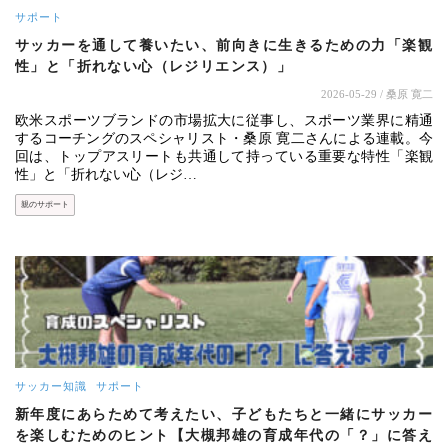
サポート
サッカーを通して養いたい、前向きに生きるための力「楽観
性」と「折れない心（レジリエンス）」
2026-05-29
/ 桑原 寛二
欧米スポーツブランドの市場拡大に従事し、スポーツ業界に精通
するコーチングのスペシャリスト・桑原 寛二さんによる連載。今
回は、トップアスリートも共通して持っている重要な特性「楽観
性」と「折れない心（レジ…
親のサポート
サッカー知識
サポート
新年度にあらためて考えたい、子どもたちと一緒にサッカー
を楽しむためのヒント【大槻邦雄の育成年代の「？」に答え