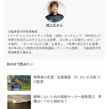
池上正さん
大阪体育大学客員教授。
J リーグ ジェフユナイテッド市原（当時）コーチとして、2003年から7
年間で約40万人の子どもたちを指導。 2012年より京都サンガF.C. コー
チ契約、「サンガつながり隊」を発足し、5年間で約5万人を指導。
2017年4月より関西大学非常勤講師（フットサル授業）、大阪体育大学
客員教授を務める。
合わせて読みたい
指導者の言霊「古賀康彦 FC ガレオ玉島 U-
15監督」
後悔しないための高校サッカー進路選び。準
備はいつから始める？