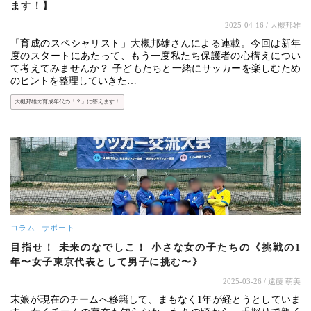
ます！】
2025-04-16
/ 大槻邦雄
「育成のスペシャリスト」大槻邦雄さんによる連載。今回は新年
度のスタートにあたって、もう一度私たち保護者の心構えについ
て考えてみませんか？ 子どもたちと一緒にサッカーを楽しむため
のヒントを整理していきた…
大槻邦雄の育成年代の「？」に答えます！
コラム
サポート
目指せ！ 未来のなでしこ！ 小さな女の子たちの《挑戦の1
年〜女子東京代表として男子に挑む〜》
2025-03-26
/ 遠藤 萌美
末娘が現在のチームへ移籍して、まもなく1年が経とうとしていま