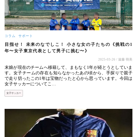
コラム
サポート
目指せ！ 未来のなでしこ！ 小さな女の子たちの《挑戦の1
年〜女子東京代表として男子に挑む〜》
2025-03-26
/ 遠藤 萌美
末娘が現在のチームへ移籍して、まもなく1年が経とうとしていま
す。女子チームの存在も知らなかったあの頃から、手探りで親子
で走り切ったこの1年は宝物だったと心から思っています。今回は
女子サッカーについてこ…
女子サッカー