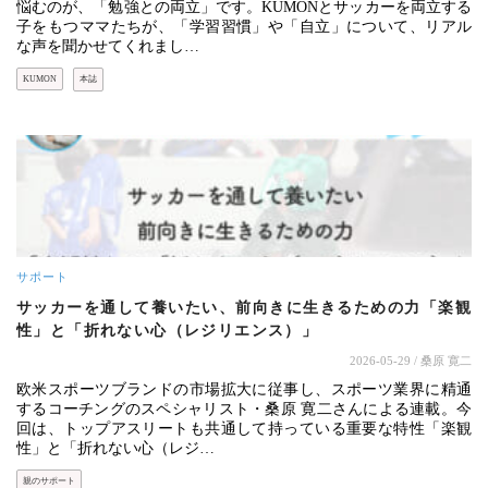
悩むのが、「勉強との両立」です。KUMONとサッカーを両立する
子をもつママたちが、「学習習慣」や「自立」について、リアル
な声を聞かせてくれまし…
KUMON
本誌
サポート
サッカーを通して養いたい、前向きに生きるための力「楽観
性」と「折れない心（レジリエンス）」
2026-05-29
/ 桑原 寛二
欧米スポーツブランドの市場拡大に従事し、スポーツ業界に精通
するコーチングのスペシャリスト・桑原 寛二さんによる連載。今
回は、トップアスリートも共通して持っている重要な特性「楽観
性」と「折れない心（レジ…
親のサポート