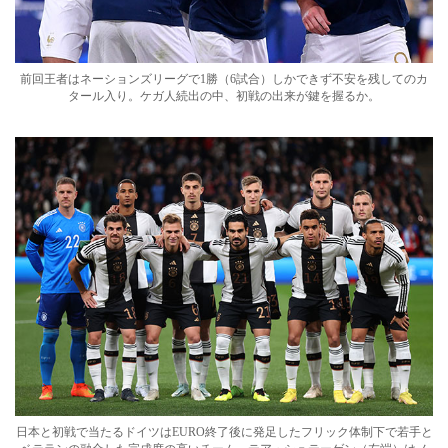
前回王者はネーションズリーグで1勝（6試合）しかできず不安を残してのカ
タール入り。ケガ人続出の中、初戦の出来が鍵を握るか。
日本と初戦で当たるドイツはEURO終了後に発足したフリック体制下で若手と