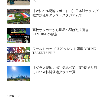
へ
【W杯2026現地レポート01】日本対オランダ
戦の熱狂をダラス・スタジアムで
高校サッカーから世界へ羽ばたく蒼き
SAMURAIの原点
ワールドカップ U-20タレント図鑑 YOUNG
TALENTS FILE
【ダラス現地レポ】気温40℃、夜9時でも明
るい!? W杯開催地ダラスの夏
PICK UP