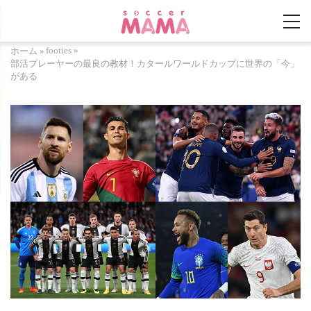
footies
»
ホーム
»
部活プレーヤーの最良の教材！カタールワールドカップに世界の「今」
がある