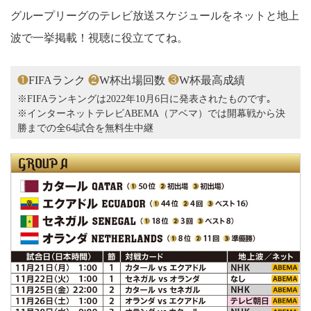
グループリーグのテレビ放送スケジュールをネットと地上
波で一挙掲載！視聴に役立ててね。
❶
FIFAランク
❷
W杯出場回数
❸
W杯最高成績
※FIFAランキングは2022年10月6日に発表されたものです｡
※インターネットテレビABEMA（アベマ）では開幕戦から決
勝までの全64試合を無料生中継