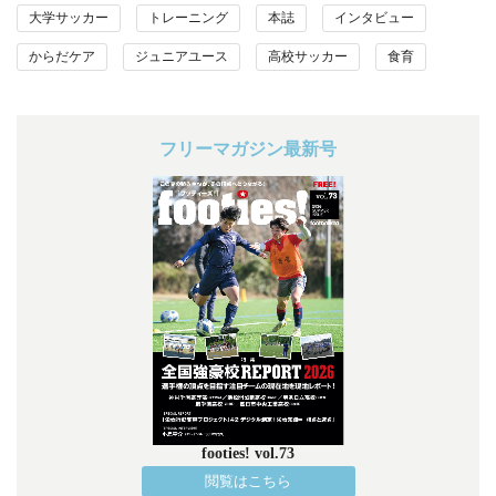
大学サッカー
トレーニング
本誌
インタビュー
からだケア
ジュニアユース
高校サッカー
食育
フリーマガジン最新号
footies! vol.73
閲覧はこちら