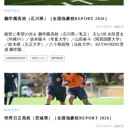
FOOTIES
鵬学園高校（石川県）［全国強豪校REPORT 2026］
2026-08-05
/ 編集部
能登に希望の光を 鵬学園高校（石川県／私立） 主なOB 永田貫太
（沖縄SV）／坂本陽斗（常葉大学）／山田春斗（関西国際大学）
／鈴木樟（立正大学）／八十島陸翔（法政大学） KEYWORD01育
成 鵬学園…
全国強豪校REPORT
高校サッカー
鵬学園高校
FOOTIES
明秀日立高校（茨城県）［全国強豪校REPORT 2026］
2026-08-04
/ 編集部