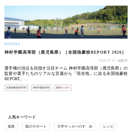
FOOTIES
神村学園高等部（鹿児島県）［全国強豪校REPORT 2026］
2026-07-31
/ 編集部
選手権の頂点を目指す注目チーム 神村学園高等部（鹿児島県）の
監督や選手たちのリアルな言葉から「現在地」に迫る全国強豪校
REPORT。…
全国強豪校REPORT
神村学園高等部
高校サッカー
人気キーワード
進路
親のサポート
大学サッカーのすゝめ
レシピ