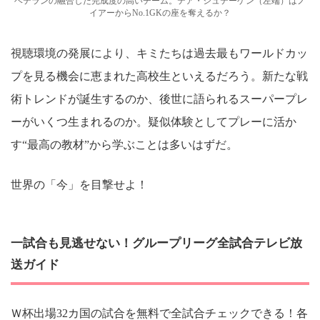
ベテランの融合した完成度の高いチーム。テア・シュテーゲン（左端）はノ
イアーからNo.1GKの座を奪えるか？
視聴環境の発展により、キミたちは過去最もワールドカッ
プを見る機会に恵まれた高校生といえるだろう。新たな戦
術トレンドが誕生するのか、後世に語られるスーパープレ
ーがいくつ生まれるのか。疑似体験としてプレーに活か
す“最高の教材”から学ぶことは多いはずだ。
世界の「今」を目撃せよ！
一試合も見逃せない！グループリーグ全試合テレビ放
送ガイド
Ｗ杯出場32カ国の試合を無料で全試合チェックできる！各