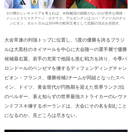
その輝かしいキャリアを考えれば、Ｗ杯戴冠の経験がないのが意外な両雄・
メッシとクリスチアーノ・ロナウド。アルゼンチンはコパ・アメリカのチャ
ンピオン、ポルトガルは2016年の欧州王者として悲願の頂点を目指す。
大会常連の列強トップに位置し、5度の優勝を誇るブラジ
ルは大黒柱のネイマールを中心に大会随一の選手層で優勝
候補最右翼。若手の充実で他国も羨む戦力を誇り、今季バ
ロンドールのベンゼマを擁するディフェンディングチャン
ピオン・フランス、優勝候補2チームが同組となったスペ
イン、ドイツ、黄金世代が円熟期を迎えた世界ランク2位
のベルギー、衰え知らずの世界最強ストライカーのレヴァ
ンドフスキ擁するポーランドは、大会にその名を刻むこと
になるのか。見どころは尽きない。