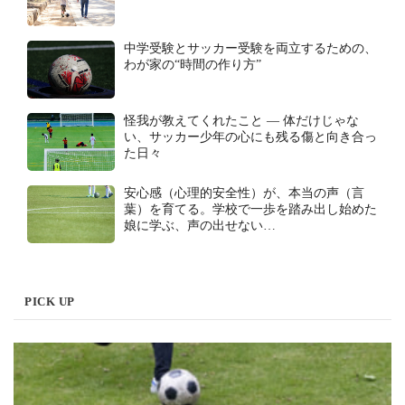
中学受験とサッカー受験を両立するための、
わが家の“時間の作り方”
怪我が教えてくれたこと ― 体だけじゃな
い、サッカー少年の心にも残る傷と向き合っ
た日々
安心感（心理的安全性）が、本当の声（言
葉）を育てる。学校で一歩を踏み出し始めた
娘に学ぶ、声の出せない…
PICK UP