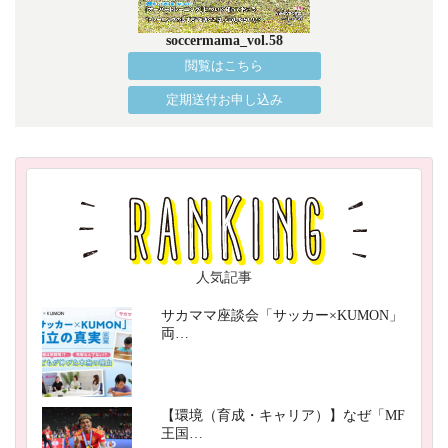
soccermama_vol.58
閲覧はこちら
定期送付お申し込み
人気記事
サカママ座談会「サッカー×KUMON」
両…
【環境（育成・キャリア）】なぜ「MF
王国…