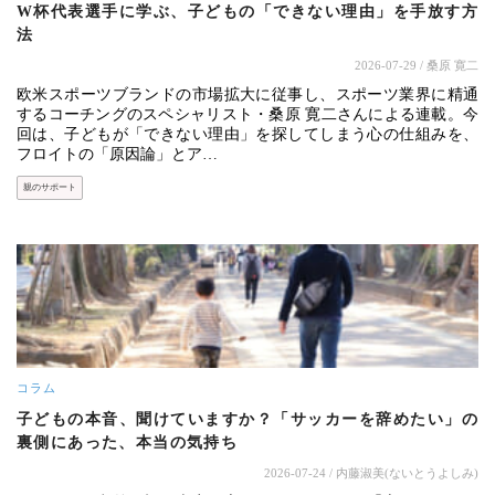
W杯代表選手に学ぶ、子どもの「できない理由」を手放す方
法
2026-07-29
/ 桑原 寛二
欧米スポーツブランドの市場拡大に従事し、スポーツ業界に精通
するコーチングのスペシャリスト・桑原 寛二さんによる連載。今
回は、子どもが「できない理由」を探してしまう心の仕組みを、
フロイトの「原因論」とア…
親のサポート
コラム
子どもの本音、聞けていますか？「サッカーを辞めたい」の
裏側にあった、本当の気持ち
2026-07-24
/ 内藤淑美(ないとうよしみ)