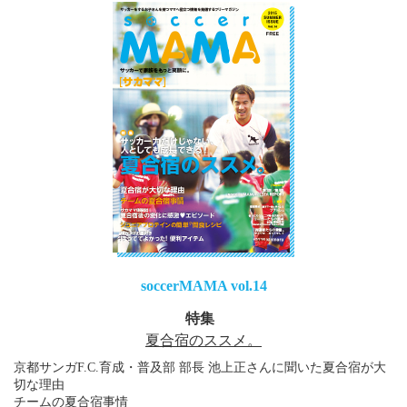
soccerMAMA vol.14
特集
夏合宿のススメ。
京都サンガF.C.育成・普及部 部長 池上正さんに聞いた夏合宿が大
切な理由
チームの夏合宿事情