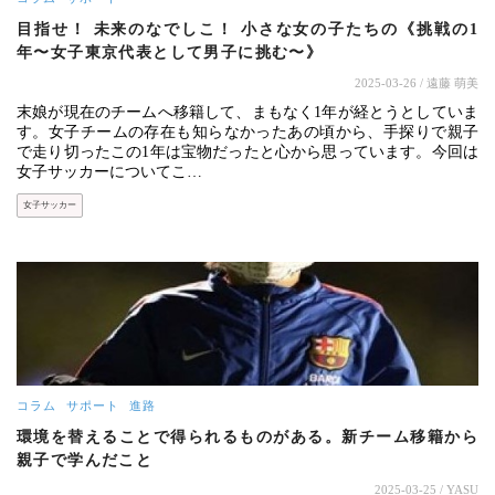
目指せ！ 未来のなでしこ！ 小さな女の子たちの《挑戦の1
年〜女子東京代表として男子に挑む〜》
2025-03-26
/ 遠藤 萌美
末娘が現在のチームへ移籍して、まもなく1年が経とうとしていま
す。女子チームの存在も知らなかったあの頃から、手探りで親子
で走り切ったこの1年は宝物だったと心から思っています。今回は
女子サッカーについてこ…
女子サッカー
コラム
サポート
進路
環境を替えることで得られるものがある。新チーム移籍から
親子で学んだこと
2025-03-25
/ YASU