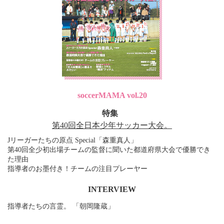
soccerMAMA vol.20
特集
第40回全日本少年サッカー大会。
Jリーガーたちの原点 Special「森重真人」
第40回全少初出場チームの監督に聞いた都道府県大会で優勝でき
た理由
指導者のお墨付き！チームの注目プレーヤー
INTERVIEW
指導者たちの言霊。 「朝岡隆蔵」