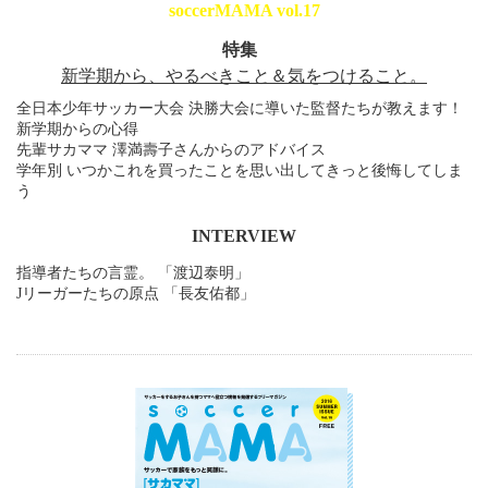
soccerMAMA vol.17
特集
新学期から、やるべきこと＆気をつけること。
全日本少年サッカー大会 決勝大会に導いた監督たちが教えます！
新学期からの心得
先輩サカママ 澤満壽子さんからのアドバイス
学年別 いつかこれを買ったことを思い出してきっと後悔してしま
う
INTERVIEW
指導者たちの言霊。 「渡辺泰明」
Jリーガーたちの原点 「長友佑都」