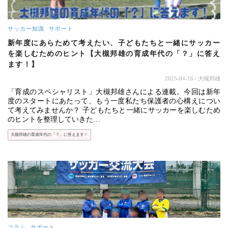
サッカー知識
サポート
新年度にあらためて考えたい、子どもたちと一緒にサッカー
を楽しむためのヒント【大槻邦雄の育成年代の「？」に答え
ます！】
2025-04-16
/ 大槻邦雄
「育成のスペシャリスト」大槻邦雄さんによる連載。今回は新年
度のスタートにあたって、もう一度私たち保護者の心構えについ
て考えてみませんか？ 子どもたちと一緒にサッカーを楽しむため
のヒントを整理していきた…
大槻邦雄の育成年代の「？」に答えます！
コラム
サポート