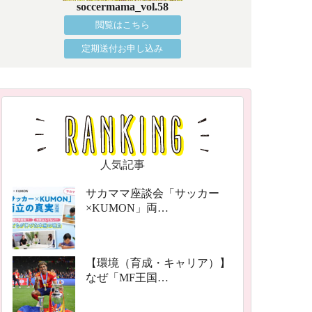
soccermama_vol.58
閲覧はこちら
定期送付お申し込み
人気記事
サカママ座談会「サッカー
×KUMON」両…
【環境（育成・キャリア）】
なぜ「MF王国…