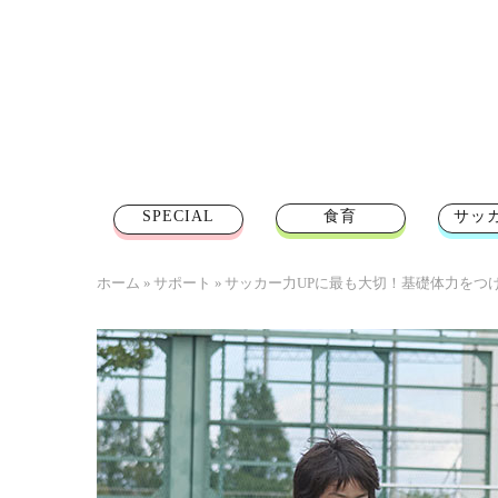
SPECIAL
食育
サッ
ホーム
»
サポート
»
サッカー力UPに最も大切！基礎体力をつ