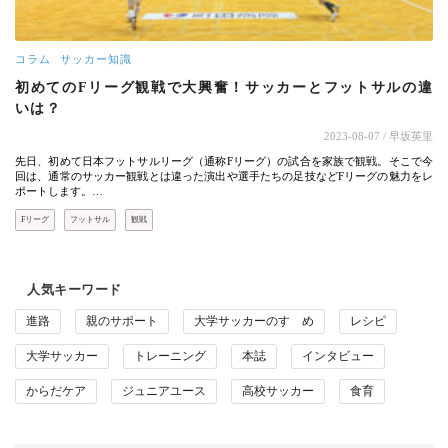
コラム
サッカー知識
初めてのFリーグ観戦で大興奮！サッカーとフットサルの違
いは？
2023-08-07
/ 早坂英里
先日、初めて日本フットサルリーグ（通称Fリーグ）の試合を家族で観戦。そこで今
回は、通常のサッカー観戦とは違った演出や選手たちの足技などFリーグの魅力をレ
ポートします。…
Fリーグ
フットサル
観戦
人気キーワード
進路
親のサポート
大学サッカーのすゝめ
レシピ
大学サッカー
トレーニング
本誌
インタビュー
からだケア
ジュニアユース
高校サッカー
食育