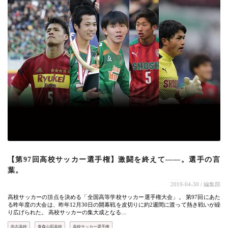
【第97回高校サッカー選手権】激闘を終えて――。選手の言
葉。
2019-04-30
/ 編集部
高校サッカーの頂点を決める「全国高等学校サッカー選手権大会」。 第97回にあた
る昨年度の大会は、昨年12月30日の開幕戦を皮切りに約2週間に渡って熱き戦いが繰
り広げられた。 高校サッカーの集大成となる…
尚志高校
青森山田高校
高校サッカー選手権