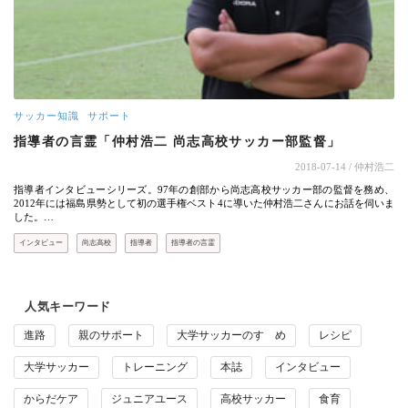
サッカー知識
サポート
指導者の言霊「仲村浩二 尚志高校サッカー部監督」
2018-07-14
/ 仲村浩二
指導者インタビューシリーズ。97年の創部から尚志高校サッカー部の監督を務め、
2012年には福島県勢として初の選手権ベスト4に導いた仲村浩二さんにお話を伺いま
した。…
インタビュー
尚志高校
指導者
指導者の言霊
人気キーワード
進路
親のサポート
大学サッカーのすゝめ
レシピ
大学サッカー
トレーニング
本誌
インタビュー
からだケア
ジュニアユース
高校サッカー
食育