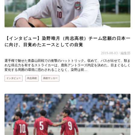
【インタビュー】染野唯月（尚志高校）チーム悲願の日本一
に向け、目覚めたエースとしての自覚
2019-08-03
/ 編集部
選手権で魅せた青森山田戦での衝撃のハットトリック。収めて、パスが出せて、類ま
れな得点力を有するストライカーは、鹿島アントラーズ内定を決めた。目まぐるしく
変化する周囲の環境に惑わされることなく、染野は前…
インタビュー
尚志高校
高校サッカー