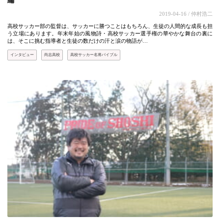
編
2019-04-16
/ 仲村浩二
高校サッカー部の監督は、サッカーに勝つことはもちろん、生徒の人間的な成長も担
う立場にあります。年末年始の風物詩・高校サッカー選手権の華やかな舞台の裏に
は、そこに挑む指導者と生徒の数だけの汗と涙の物語が…
インタビュー
尚志高校
高校サッカー名将バイブル