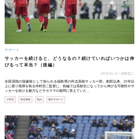
サポート
サッカーを続けると、どうなるの？続けていればいつかは伸
びるって本当？（後編）
2019-05-12
/ 仲村浩二
全国屈指の強豪校として知られる福島県の尚志高校サッカー部。創部以来、20年以
上に渡り指揮を執る仲村浩二監督に、前編では高校生になってから伸びる可能性やサ
ッカーを続ける魅力などサカママの疑問に答えていた…
小学生
尚志高校
悩み
親のサポート