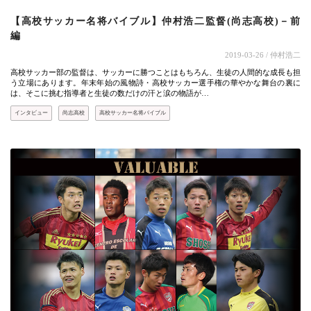
【高校サッカー名将バイブル】仲村浩二監督(尚志高校)－前
編
2019-03-26
/ 仲村浩二
高校サッカー部の監督は、サッカーに勝つことはもちろん、生徒の人間的な成長も担
う立場にあります。年末年始の風物詩・高校サッカー選手権の華やかな舞台の裏に
は、そこに挑む指導者と生徒の数だけの汗と涙の物語が…
インタビュー
尚志高校
高校サッカー名将バイブル