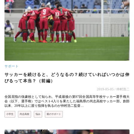
サポート
サッカーを続けると、どうなるの？続けていればいつかは伸
びるって本当？（前編）
2019-05-05
/ 仲村浩二
全国屈指の強豪校として知られ、平成最後の第97回全国高等学校サッカー選手権大
会（以下、選手権）ではベスト4入りを果たした福島県の尚志高校サッカー部。創部
以来、20年以上に渡り指揮を執るのが仲村浩二監督…
小学生
尚志高校
悩み
親のサポート