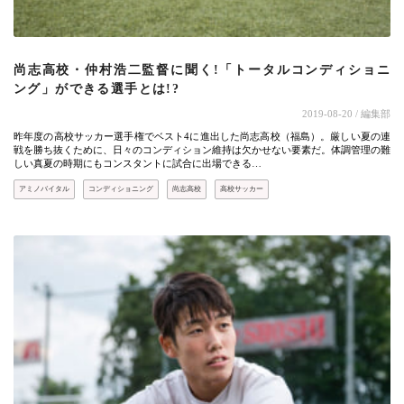
尚志高校・仲村浩二監督に聞く!「トータルコンディショニ
ング」ができる選手とは!?
2019-08-20
/ 編集部
昨年度の高校サッカー選手権でベスト4に進出した尚志高校（福島）。厳しい夏の連
戦を勝ち抜くために、日々のコンディション維持は欠かせない要素だ。体調管理の難
しい真夏の時期にもコンスタントに試合に出場できる…
アミノバイタル
コンディショニング
尚志高校
高校サッカー