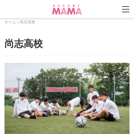
ホーム
»
尚志高校
尚志高校