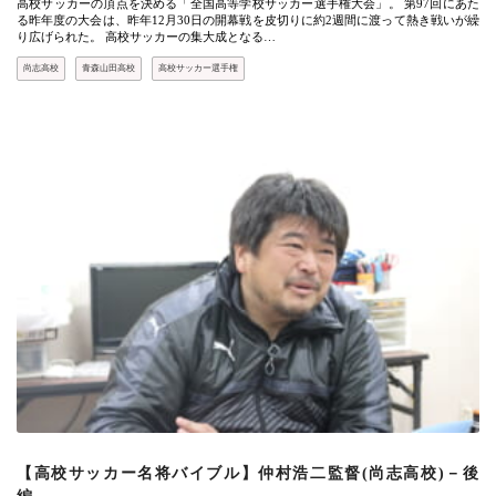
高校サッカーの頂点を決める「全国高等学校サッカー選手権大会」。 第97回にあた
る昨年度の大会は、昨年12月30日の開幕戦を皮切りに約2週間に渡って熱き戦いが繰
り広げられた。 高校サッカーの集大成となる…
尚志高校
青森山田高校
高校サッカー選手権
【高校サッカー名将バイブル】仲村浩二監督(尚志高校)－後