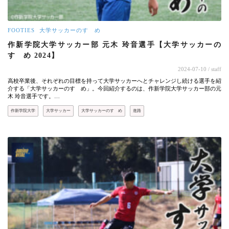
FOOTIES
大学サッカーのすゝめ
作新学院大学サッカー部 元木 玲音選手【大学サッカーの
すゝめ 2024】
2024-07-10
/ staff
高校卒業後、それぞれの目標を持って大学サッカーへとチャレンジし続ける選手を紹
介する「大学サッカーのすゝめ」。今回紹介するのは、作新学院大学サッカー部の元
木 玲音選手です。…
作新学院大学
大学サッカー
大学サッカーのすゝめ
進路