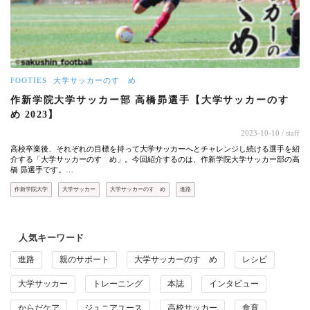
FOOTIES
大学サッカーのすゝめ
作新学院大学サッカー部 高橋昴選手【大学サッカーのすゝ
め 2023】
2023-10-10
/ staff
高校卒業後、それぞれの目標を持って大学サッカーへとチャレンジし続ける選手を紹
介する「大学サッカーのすゝめ」。今回紹介するのは、作新学院大学サッカー部の高
橋 昴選手です。…
作新学院大学
大学サッカー
大学サッカーのすゝめ
進路
人気キーワード
進路
親のサポート
大学サッカーのすゝめ
レシピ
大学サッカー
トレーニング
本誌
インタビュー
からだケア
ジュニアユース
高校サッカー
食育