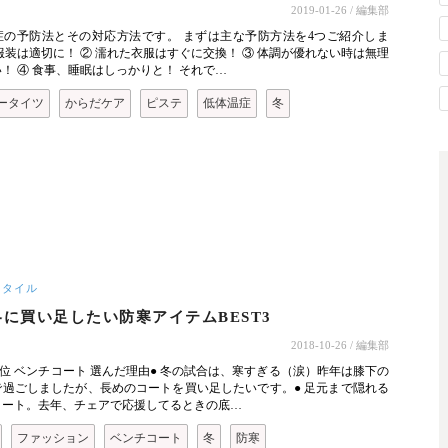
2019-01-26
/ 編集部
症の予防法とその対応方法です。 まずは主な予防方法を4つご紹介しま
服装は適切に！ ② 濡れた衣服はすぐに交換！ ③ 体調が優れない時は無理
！ ④ 食事、睡眠はしっかりと！ それで…
ータイツ
からだケア
ピステ
低体温症
冬
スタイル
に買い足したい防寒アイテムBEST3
2018-10-26
/ 編集部
1位 ベンチコート 選んだ理由● 冬の試合は、寒すぎる（涙）昨年は膝下の
で過ごしましたが、長めのコートを買い足したいです。● 足元まで隠れる
コート。去年、チェアで応援してるときの底…
ファッション
ベンチコート
冬
防寒