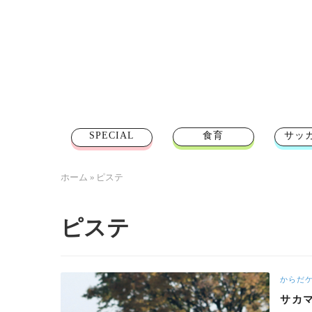
SPECIAL
食育
サッ
ホーム
»
ピステ
ピステ
からだ
サカ