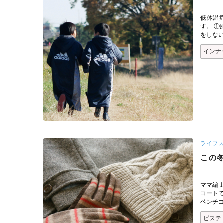
低体温
す。 ①
をしない
インナ
ライフ
この冬
ママ編 
コート
ベンチ
ピステ