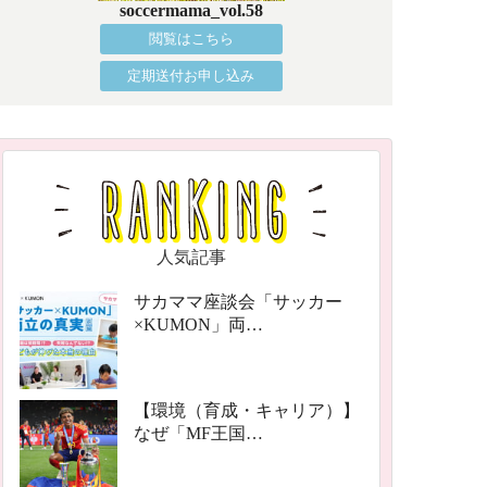
soccermama_vol.58
閲覧はこちら
定期送付お申し込み
人気記事
サカママ座談会「サッカー
×KUMON」両…
【環境（育成・キャリア）】
なぜ「MF王国…