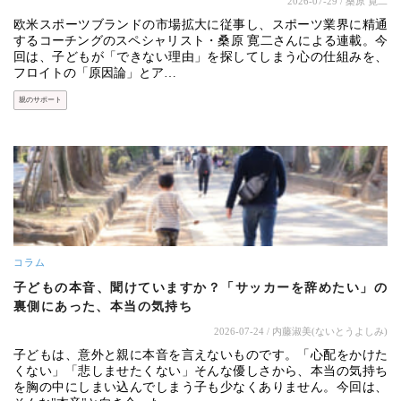
2026-07-29
/ 桑原 寛二
欧米スポーツブランドの市場拡大に従事し、スポーツ業界に精通
するコーチングのスペシャリスト・桑原 寛二さんによる連載。今
回は、子どもが「できない理由」を探してしまう心の仕組みを、
フロイトの「原因論」とア…
親のサポート
コラム
子どもの本音、聞けていますか？「サッカーを辞めたい」の
裏側にあった、本当の気持ち
2026-07-24
/ 内藤淑美(ないとうよしみ)
子どもは、意外と親に本音を言えないものです。「心配をかけた
くない」「悲しませたくない」そんな優しさから、本当の気持ち
を胸の中にしまい込んでしまう子も少なくありません。今回は、