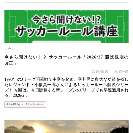
コラム
今さら聞けない！？ サッカールール「2026/27 競技規則の
改正」
2026-08-07
/ 小幡 真一郎
1993年のJリーグ開幕戦で主審を務め、審判界に多大な功績を残し
たレジェンド・小幡真一郎さんによるサッカールール解説シリー
ズ！ 今回は、今日開幕する新シーズンのJリーグでも早速適用され
る、2026/2…
今さら聞けない！？サッカールール