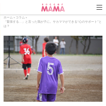
ホーム
»
コラム
»
「緊張する…」と言った我が子に。サカママができる“心のサポート”と
は？