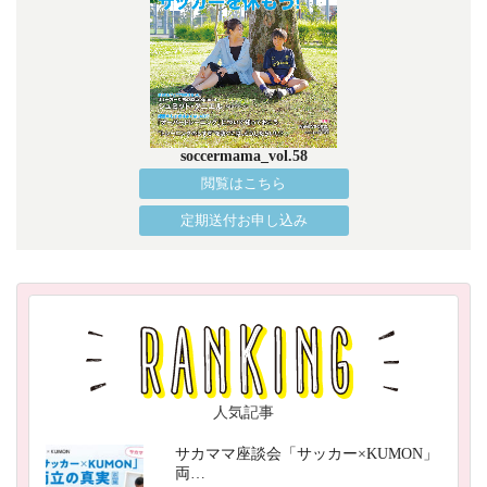
soccermama_vol.58
閲覧はこちら
定期送付お申し込み
人気記事
サカママ座談会「サッカー×KUMON」
両…