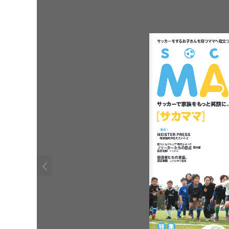
子
持
役立
サッカーをするお
さんを
つママへ
[
]
家族
笑顔
サッカーで
をもっと
に
vol.17  2016 SPRING ISSUE
｜
｜
連載
MEISTER PRESS
岡崎慎司
伝
が
えたいこと
ー
ー
彼
時代
らにもジュニア
はあった
Ｊ
原点
リーガーたちの
番外編
長友佑都
インテル
発行所
。
指導者
言霊
たちの
：
株式会社
渡辺泰明
監督
レジスタ
FC
ソル
・
メディア
　　協力
：
スポーツマネジメント
株式会社
特
集