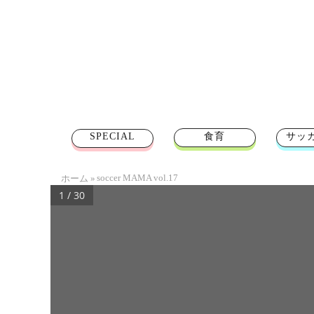
SPECIAL
食育
サッ
soccer MAMA vol.17
ホーム
»
1 / 30