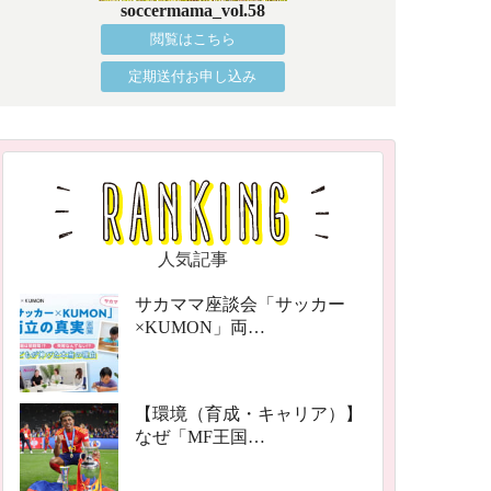
soccermama_vol.58
閲覧はこちら
定期送付お申し込み
人気記事
サカママ座談会「サッカー
×KUMON」両…
【環境（育成・キャリア）】
なぜ「MF王国…