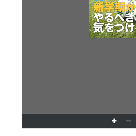
新学期
か
やるべき
気
をつけ