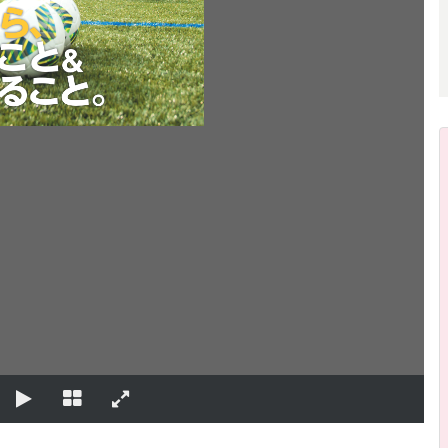
、
ら
こと
＆
。
ること