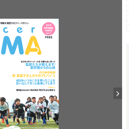
情報
発信
つ
を
するフリーマガジン
2016
SPRING 
ISSUE
Vol.17
FREE
。
全日本少年
大会
決勝大会
導
サッカー
に
いた
監督
教
たちが
えます
! 
新学期
心得
からの
先
輩
サ
カ
マ
マ
澤
満壽子
さんからのアドバイス
買
いつかこれを
ったことを
学年別
思
出
後悔
い
してきっと
してしまう
｜
｜
Report
第
回
学
から
ぼう
6