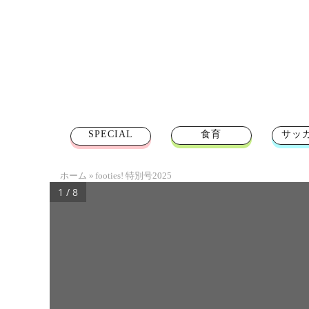
SPECIAL
食育
サッ
ホーム
»
footies! 特別号2025
1 / 8