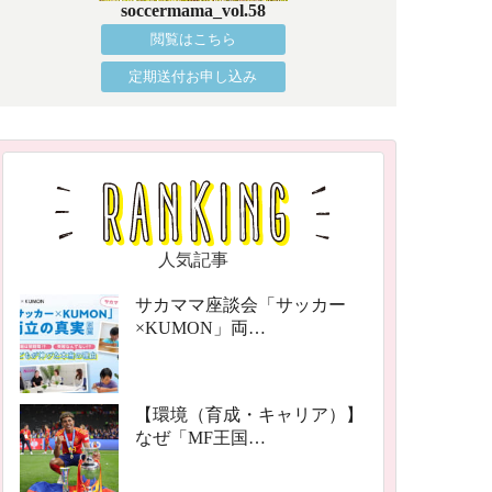
soccermama_vol.58
閲覧はこちら
定期送付お申し込み
人気記事
サカママ座談会「サッカー
×KUMON」両…
【環境（育成・キャリア）】
なぜ「MF王国…