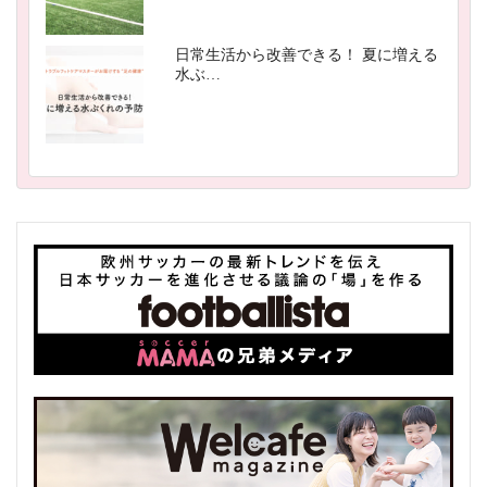
日常生活から改善できる！ 夏に増える
水ぶ…