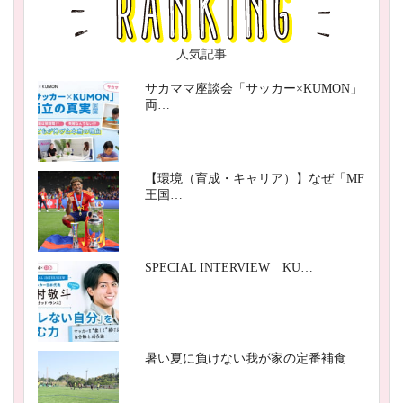
人気記事
サカママ座談会「サッカー×KUMON」
両…
【環境（育成・キャリア）】なぜ「MF
王国…
SPECIAL INTERVIEW KU…
暑い夏に負けない我が家の定番補食