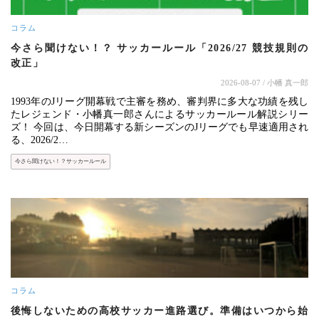
コラム
今さら聞けない！？ サッカールール「2026/27 競技規則の
改正」
2026-08-07
/ 小幡 真一郎
1993年のJリーグ開幕戦で主審を務め、審判界に多大な功績を残し
たレジェンド・小幡真一郎さんによるサッカールール解説シリー
ズ！ 今回は、今日開幕する新シーズンのJリーグでも早速適用され
る、2026/2…
今さら聞けない！？サッカールール
コラム
後悔しないための高校サッカー進路選び。準備はいつから始