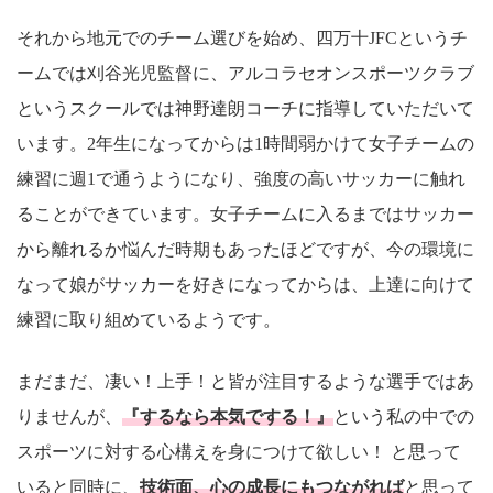
それから地元でのチーム選びを始め、四万十JFCというチ
ームでは刈谷光児監督に、アルコラセオンスポーツクラブ
というスクールでは神野達朗コーチに指導していただいて
います。2年生になってからは1時間弱かけて女子チームの
練習に週1で通うようになり、強度の高いサッカーに触れ
ることができています。女子チームに入るまではサッカー
から離れるか悩んだ時期もあったほどですが、今の環境に
なって娘がサッカーを好きになってからは、上達に向けて
練習に取り組めているようです。
まだまだ、凄い！上手！と皆が注目するような選手ではあ
りませんが、
『するなら本気でする！』
という私の中での
スポーツに対する心構えを身につけて欲しい！ と思って
いると同時に、
技術面、心の成長にもつながれば
と思って