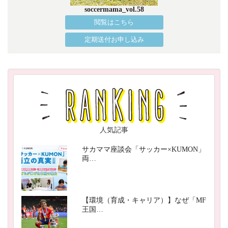
soccermama_vol.58
閲覧はこちら
定期送付お申し込み
人気記事
サカママ座談会「サッカー×KUMON」
両…
【環境（育成・キャリア）】なぜ「MF
王国…