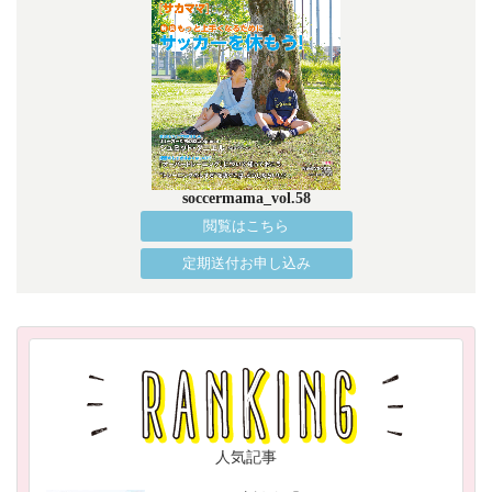
soccermama_vol.58
閲覧はこちら
定期送付お申し込み
人気記事