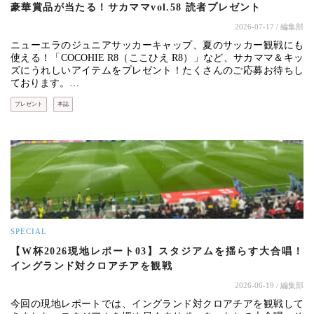
豪華賞品が当たる！サカママvol.58 読者プレゼント
2026-07-17
/ 編集部
ニューエラのジュニアサッカーキャップ、夏のサッカー観戦にも
使える！「COCOHIE R8（ここひえ R8）」など、サカママ＆キッ
ズにうれしいアイテムをプレゼント！たくさんのご応募お待ちし
ております。…
プレゼント
本誌
SPECIAL
【W杯2026現地レポート03】スタジアムを揺らす大合唱！
イングランド対クロアチアを観戦
2026-06-19
/ 編集部
今回の現地レポートでは、イングランド対クロアチアを観戦して