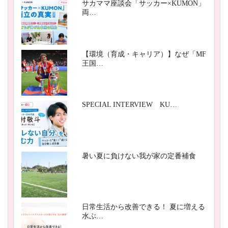
サカママ座談会「サッカー×KUMON」
両…
【環境（育成・キャリア）】なぜ「MF
王国…
SPECIAL INTERVIEW KU…
暑い夏に負けない我が家の定番補食
日常生活から改善できる！ 夏に増える
水ぶ…