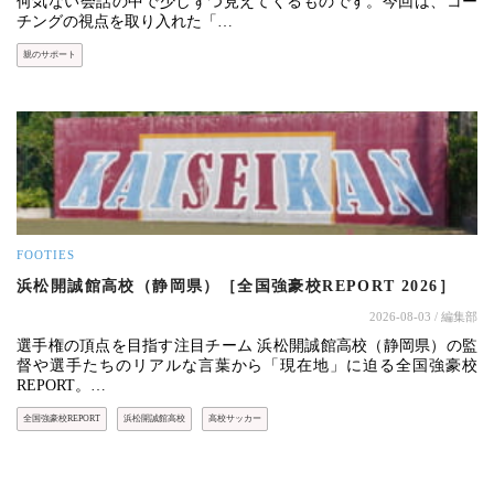
何気ない会話の中で少しずつ見えてくるものです。今回は、コー
チングの視点を取り入れた「…
親のサポート
FOOTIES
浜松開誠館高校（静岡県）［全国強豪校REPORT 2026］
2026-08-03
/ 編集部
選手権の頂点を目指す注目チーム 浜松開誠館高校（静岡県）の監
督や選手たちのリアルな言葉から「現在地」に迫る全国強豪校
REPORT。…
全国強豪校REPORT
浜松開誠館高校
高校サッカー