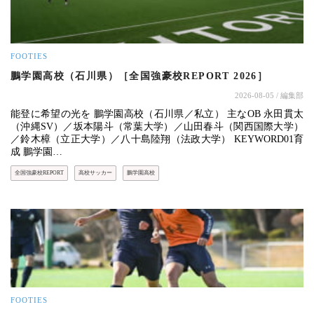
FOOTIES
鵬学園高校（石川県）［全国強豪校REPORT 2026］
2026-08-05
/ 編集部
能登に希望の光を 鵬学園高校（石川県／私立） 主なOB 永田貫太
（沖縄SV）／坂本陽斗（常葉大学）／山田春斗（関西国際大学）
／鈴木樟（立正大学）／八十島陸翔（法政大学） KEYWORD01育
成 鵬学園…
全国強豪校REPORT
高校サッカー
鵬学園高校
FOOTIES