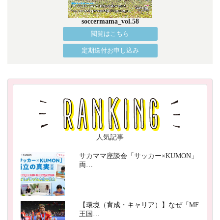
soccermama_vol.58
閲覧はこちら
定期送付お申し込み
人気記事
サカママ座談会「サッカー×KUMON」
両…
【環境（育成・キャリア）】なぜ「MF
王国…