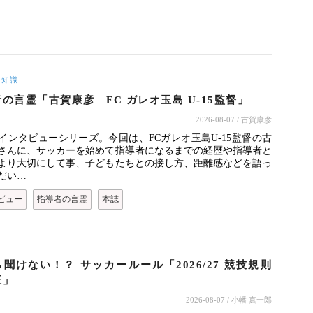
ー知識
の言霊「古賀康彦 FC ガレオ玉島 U-15監督」
2026-08-07
/ 古賀康彦
インタビューシリーズ。今回は、FCガレオ玉島U-15監督の古
さんに、サッカーを始めて指導者になるまでの経歴や指導者と
より大切にして事、子どもたちとの接し方、距離感などを語っ
だい…
ビュー
指導者の言霊
本誌
聞けない！？ サッカールール「2026/27 競技規則
正」
2026-08-07
/ 小幡 真一郎