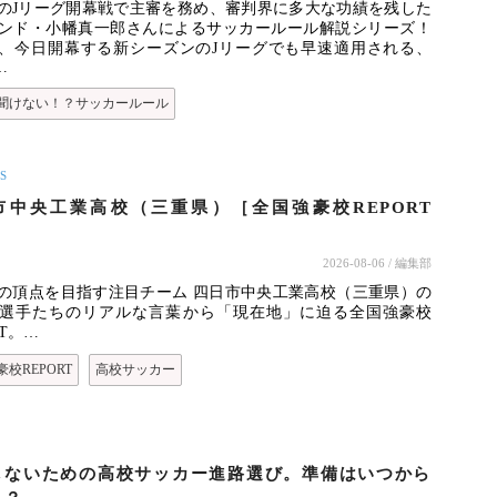
3年のJリーグ開幕戦で主審を務め、審判界に多大な功績を残した
ンド・小幡真一郎さんによるサッカールール解説シリーズ！
、今日開幕する新シーズンのJリーグでも早速適用される、
…
聞けない！？サッカールール
S
市中央工業高校（三重県）［全国強豪校REPORT
］
2026-08-06
/ 編集部
の頂点を目指す注目チーム 四日市中央工業高校（三重県）の
選手たちのリアルな言葉から「現在地」に迫る全国強豪校
RT。…
校REPORT
高校サッカー
しないための高校サッカー進路選び。準備はいつから