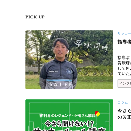
PICK UP
サッカ
指導者
指導者
賀康彦
して何
ていた
インタ
コラム
今さら
の改