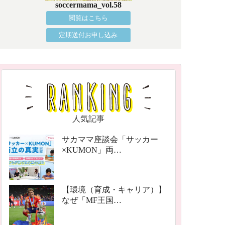
soccermama_vol.58
閲覧はこちら
定期送付お申し込み
人気記事
サカママ座談会「サッカー
×KUMON」両…
【環境（育成・キャリア）】
なぜ「MF王国…