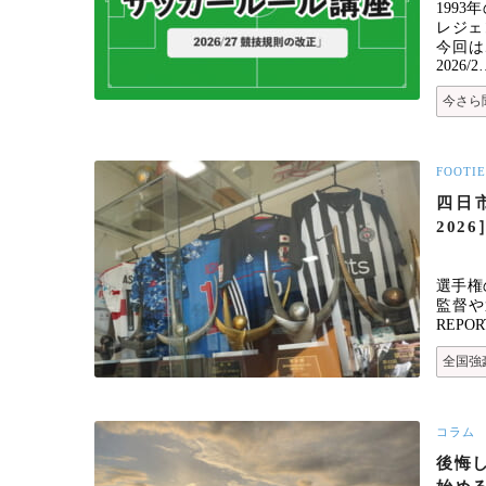
199
レジェ
今回は
2026/2
今さら
FOOTIE
四日
2026
選手権
監督や
REPO
全国強豪
コラム
後悔