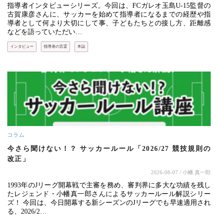
指導者インタビューシリーズ。今回は、FCガレオ玉島U-15監督の
古賀康彦さんに、サッカーを始めて指導者になるまでの経歴や指
導者として何より大切にして事、子どもたちとの接し方、距離感
などを語っていただい…
インタビュー
指導者の言霊
本誌
コラム
今さら聞けない！？ サッカールール「2026/27 競技規則の
改正」
2026-08-07
/ 小幡 真一郎
1993年のJリーグ開幕戦で主審を務め、審判界に多大な功績を残し
たレジェンド・小幡真一郎さんによるサッカールール解説シリー
ズ！ 今回は、今日開幕する新シーズンのJリーグでも早速適用され
る、2026/2…