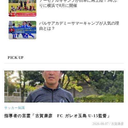
アーセナルキャンプが日本に再上陸！3年ぶ
りに横浜で8月に開催
バルサアカデミーサマーキャンプが人気の理
由とは？
PICK UP
サッカー知識
指導者の言霊「古賀康彦 FC ガレオ玉島 U-15監督」
2026-08-07
/ 古賀康彦