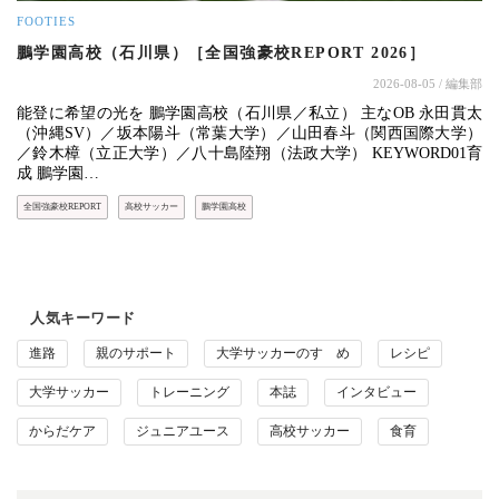
FOOTIES
鵬学園高校（石川県）［全国強豪校REPORT 2026］
2026-08-05
/ 編集部
能登に希望の光を 鵬学園高校（石川県／私立） 主なOB 永田貫太
（沖縄SV）／坂本陽斗（常葉大学）／山田春斗（関西国際大学）
／鈴木樟（立正大学）／八十島陸翔（法政大学） KEYWORD01育
成 鵬学園…
全国強豪校REPORT
高校サッカー
鵬学園高校
人気キーワード
進路
親のサポート
大学サッカーのすゝめ
レシピ
大学サッカー
トレーニング
本誌
インタビュー
からだケア
ジュニアユース
高校サッカー
食育