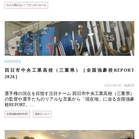
今さら聞けない！？サッカールール
FOOTIES
四日市中央工業高校（三重県）［全国強豪校REPORT
2026］
2026-08-06
/ 編集部
選手権の頂点を目指す注目チーム 四日市中央工業高校（三重県）
の監督や選手たちのリアルな言葉から「現在地」に迫る全国強豪
校REPORT。…
全国強豪校REPORT
高校サッカー