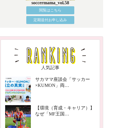
soccermama_vol.58
閲覧はこちら
定期送付お申し込み
人気記事
サカママ座談会「サッカー
×KUMON」両…
【環境（育成・キャリア）】
なぜ「MF王国…