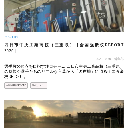
FOOTIES
四日市中央工業高校（三重県）［全国強豪校REPORT
2026］
2026-08-06
/ 編集部
選手権の頂点を目指す注目チーム 四日市中央工業高校（三重県）
の監督や選手たちのリアルな言葉から「現在地」に迫る全国強豪
校REPORT。…
全国強豪校REPORT
高校サッカー