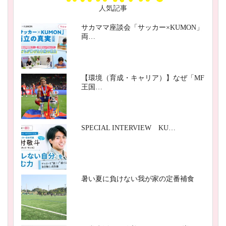
人気記事
サカママ座談会「サッカー×KUMON」
両…
【環境（育成・キャリア）】なぜ「MF
王国…
SPECIAL INTERVIEW KU…
暑い夏に負けない我が家の定番補食