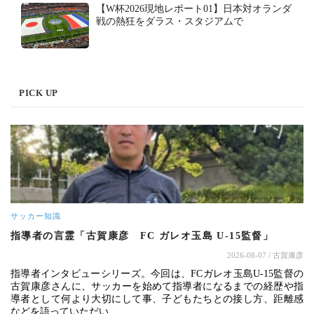
【W杯2026現地レポート01】日本対オランダ
戦の熱狂をダラス・スタジアムで
PICK UP
サッカー知識
指導者の言霊「古賀康彦 FC ガレオ玉島 U-15監督」
2026-08-07
/ 古賀康彦
指導者インタビューシリーズ。今回は、FCガレオ玉島U-15監督の
古賀康彦さんに、サッカーを始めて指導者になるまでの経歴や指
導者として何より大切にして事、子どもたちとの接し方、距離感
などを語っていただい…