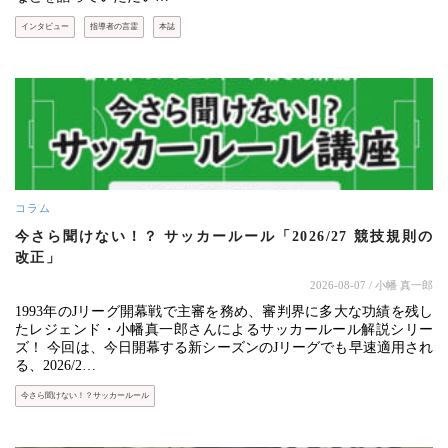
インタビュー
指導者の言霊
本誌
コラム
今さら聞けない！？ サッカールール「2026/27 競技規則の
改正」
2026-08-07
/ 小幡 真一郎
1993年のJリーグ開幕戦で主審を務め、審判界に多大な功績を残し
たレジェンド・小幡真一郎さんによるサッカールール解説シリー
ズ！ 今回は、今日開幕する新シーズンのJリーグでも早速適用され
る、2026/2…
今さら聞けない！？サッカールール