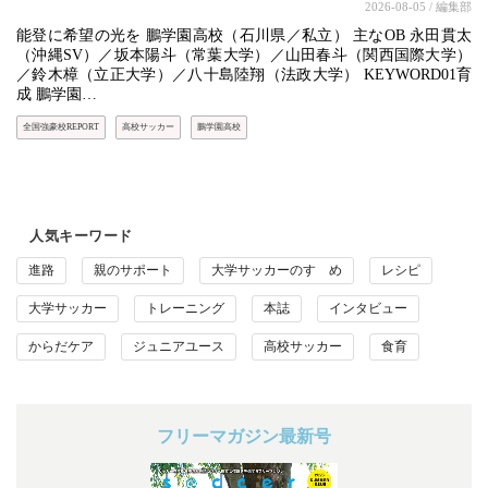
2026-08-05
/ 編集部
能登に希望の光を 鵬学園高校（石川県／私立） 主なOB 永田貫太
（沖縄SV）／坂本陽斗（常葉大学）／山田春斗（関西国際大学）
／鈴木樟（立正大学）／八十島陸翔（法政大学） KEYWORD01育
成 鵬学園…
全国強豪校REPORT
高校サッカー
鵬学園高校
人気キーワード
進路
親のサポート
大学サッカーのすゝめ
レシピ
大学サッカー
トレーニング
本誌
インタビュー
からだケア
ジュニアユース
高校サッカー
食育
フリーマガジン最新号