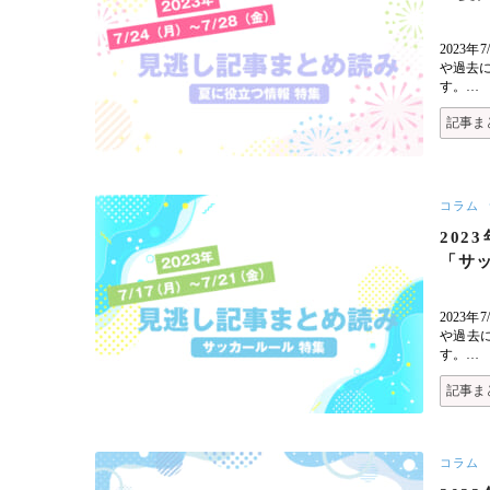
2023
や過去
す。…
記事ま
コラム
202
「サ
2023
や過去
す。…
記事ま
コラム