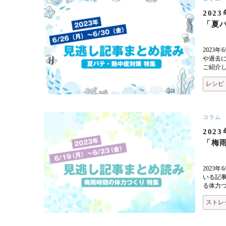
202
「夏
2023
や過去
ご紹介
レシピ
コラム
202
「梅
2023
いる記
る体力
ストレ