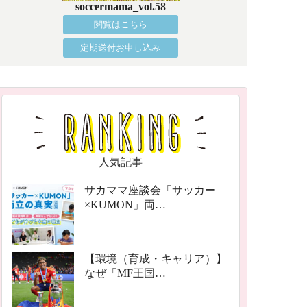
soccermama_vol.58
閲覧はこちら
定期送付お申し込み
人気記事
サカママ座談会「サッカー
×KUMON」両…
【環境（育成・キャリア）】
なぜ「MF王国…