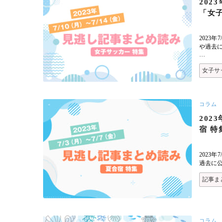
202
「女
2023
や過去
…
女子サ
コラム
202
宿 特
2023
過去に
記事ま
コラム