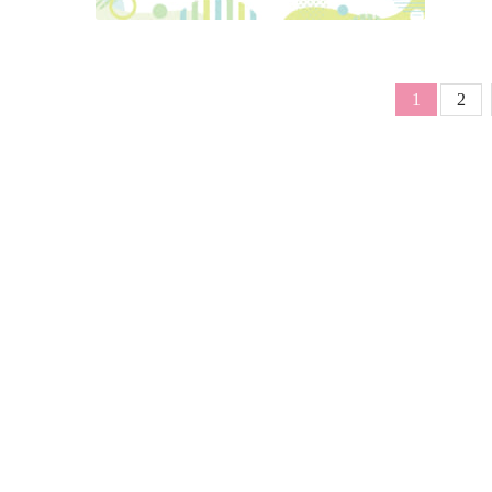
ページ送
Page
カレント
1
2