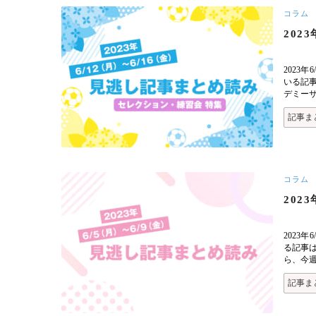
コラム
202
2023
いる記
デミーサ
記事ま
コラム
202
2023
る記事
ら、今
記事ま