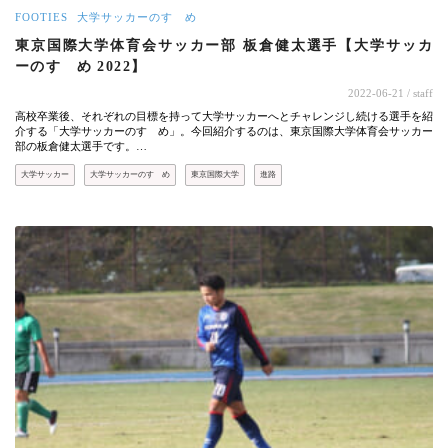
FOOTIES
大学サッカーのすゝめ
東京国際大学体育会サッカー部 板倉健太選手【大学サッカ
ーのすゝめ 2022】
2022-06-21
/ staff
高校卒業後、それぞれの目標を持って大学サッカーへとチャレンジし続ける選手を紹
介する「大学サッカーのすゝめ」。今回紹介するのは、東京国際大学体育会サッカー
部の板倉健太選手です。…
大学サッカー
大学サッカーのすゝめ
東京国際大学
進路