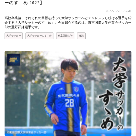
ーのすゝめ 2022】
2022-12-13
/ staff
高校卒業後、それぞれの目標を持って大学サッカーへとチャレンジし続ける選手を紹
介する「大学サッカーのすゝめ」。今回紹介するのは、東京国際大学体育会サッカー
部の重野祥輝選手です。…
大学サッカー
大学サッカーのすゝめ
東京国際大学
進路