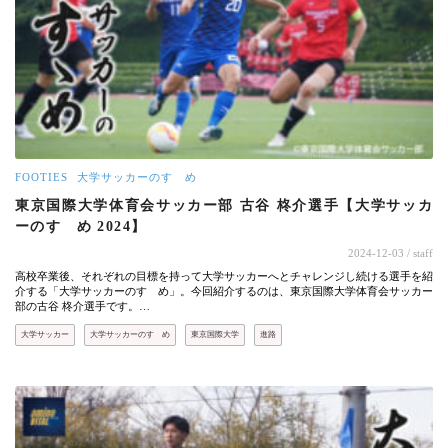
FOOTIES
大学サッカーのすゝめ
東京国際大学体育会サッカー部 古谷 柊介選手【大学サッカ
ーのすゝめ 2024】
2024-12-03
/ staff
高校卒業後、それぞれの目標を持って大学サッカーへとチャレンジし続ける選手を紹
介する「大学サッカーのすゝめ」。今回紹介するのは、東京国際大学体育会サッカー
部の古谷 柊介選手です。…
大学サッカー
大学サッカーのすゝめ
東京国際大学
進路