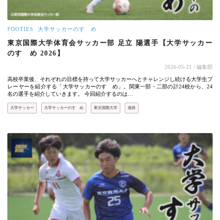
FOOTIES
大学サッカーのすゝめ
東京国際大学体育会サッカー部 足立 陽選手【大学サッカー
のすゝめ 2026】
2026-05-21
/ 編集部
高校卒業後、それぞれの目標を持って大学サッカーへとチャレンジし続ける大学生プ
レーヤーを紹介する「大学サッカーのすゝめ」。関東一部・二部の計24校から、24
名の選手を紹介していきます。 今回紹介するのは…
大学サッカー
大学サッカーのすゝめ
東京国際大学
進路