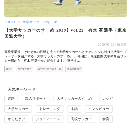
FOOTIES
大学サッカーのすゝめ
【大学サッカーのすゝめ 2019】vol.22 有水 亮選手（東京
国際大学）
2019-06-03
/ 編集部
高校卒業後、それぞれの目標を持って大学サッカーへとチャレンジし続ける大学生プ
レーヤーを紹介する「大学サッカーのすゝめ」。 今回は、東京国際大学体育会サッ
カー部から、有水 亮選手をご紹介します。 進学す…
JUFA
大学サッカー
大学サッカーのすゝめ
東京国際大学
人気キーワード
進路
親のサポート
大学サッカーのすゝめ
レシピ
大学サッカー
トレーニング
本誌
インタビュー
からだケア
ジュニアユース
高校サッカー
食育