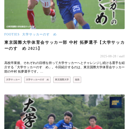
FOOTIES
大学サッカーのすゝめ
東京国際大学体育会サッカー部 中村 拓夢選手【大学サッカ
ーのすゝめ 2025】
2025-08-28
/ staff
高校卒業後、それぞれの目標を持って大学サッカーへとチャレンジし続ける選手を紹
介する「大学サッカーのすゝめ」。今回紹介するのは、東京国際大学体育会サッカー
部の中村 拓夢選手です。…
大学サッカー
大学サッカーのすゝめ
東京国際大学
進路