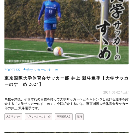
FOOTIES
大学サッカーのすゝめ
東京国際大学体育会サッカー部 井上 凱斗選手【大学サッカ
ーのすゝめ 2024】
2024-08-02
/ staff
高校卒業後、それぞれの目標を持って大学サッカーへとチャレンジし続ける選手を紹
介する「大学サッカーのすゝめ」。今回紹介するのは、東京国際大学体育会サッカー
部の井上 凱斗選手です。…
大学サッカー
大学サッカーのすゝめ
東京国際大学
進路