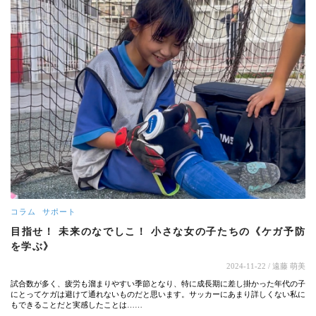
コラム
サポート
目指せ！ 未来のなでしこ！ 小さな女の子たちの《ケガ予防
を学ぶ》
2024-11-22
/ 遠藤 萌美
試合数が多く、疲労も溜まりやすい季節となり、特に成長期に差し掛かった年代の子
にとってケガは避けて通れないものだと思います。サッカーにあまり詳しくない私に
もできることだと実感したことは……