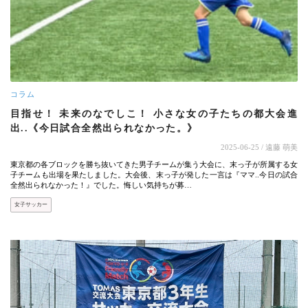
コラム
目指せ！ 未来のなでしこ！ 小さな女の子たちの都大会進
出..《今日試合全然出られなかった。》
2025-06-25
/ 遠藤 萌美
東京都の各ブロックを勝ち抜いてきた男子チームが集う大会に、末っ子が所属する女
子チームも出場を果たしました。大会後、末っ子が発した一言は『ママ..今日の試合
全然出られなかった！』でした。悔しい気持ちが募…
女子サッカー