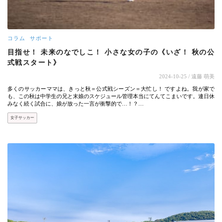
コラム
サポート
目指せ！ 未来のなでしこ！ 小さな女の子の《いざ！ 秋の公
式戦スタート》
2024-10-25
/ 遠藤 萌美
多くのサッカーママは、きっと秋＝公式戦シーズン＝大忙し！ ですよね。我が家で
も、この秋は中学生の兄と末娘のスケジュール管理本当にてんてこまいです。連日休
みなく続く試合に、娘が放った一言が衝撃的で…！？…
女子サッカー