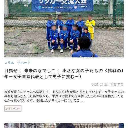
コラム
サポート
目指せ！ 未来のなでしこ！ 小さな女の子たちの《挑戦の1
年〜女子東京代表として男子に挑む〜》
2025-03-26
/ 遠藤 萌美
末娘が現在のチームへ移籍して、まもなく1年が経とうとしています。女子チームの
存在も知らなかったあの頃から、手探りで親子で走り切ったこの1年は宝物だったと
心から思っています。今回は女子サッカーについてこ…
女子サッカー