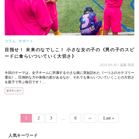
コラム
サポート
目指せ！ 未来のなでしこ！ 小さな女の子の《男の子のスピ
ードに食らいついていく大切さ》
2024-09-30
/ 遠藤 萌美
今回のテーマは、女子チームに所属する小さな娘に突如訪れた《一つ上のカテゴリー
選出》。圧倒的な力や体格の差があるなか、それでも食らいついていくことの大切さ
を親子で学ぶ毎日です！…
女子サッカー
ページ送り
Page
Page
Page
カレントページ
1
2
3
…
6
次ページ
››
最終ページ
Last »
人気キーワード