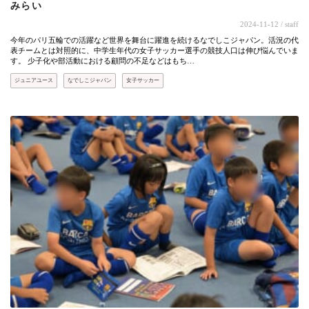
みらい
2024-11-12
/ staff
今年のパリ五輪での活躍など世界を舞台に躍進を続けるなでしこジャパン。活況の代
表チームとは対照的に、中学生年代の女子サッカー選手の競技人口は伸び悩んでいま
す。 少子化や部活動における顧問の不足などはもち…
ジュニアユース
なでしこジャパン
女子サッカー