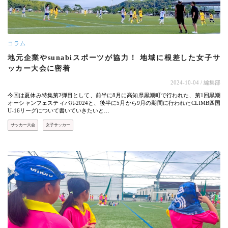
コラム
地元企業やsunabiスポーツが協力！ 地域に根差した女子サ
ッカー大会に密着
2024-10-04
/ 編集部
今回は夏休み特集第2弾目として、前半に8月に高知県黒潮町で行われた、第1回黒潮
オーシャンフェスティバル2024と、後半に5月から9月の期間に行われたCLIMB四国
U-16リーグについて書いていきたいと…
サッカー大会
女子サッカー