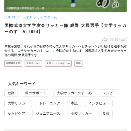
FOOTIES
大学サッカーのすゝめ
国際武道大学学友会サッカー部 縄野 大晟選手【大学サッカ
ーのすゝめ 2024】
2024-08-30
/ staff
高校卒業後、それぞれの目標を持って大学サッカーへとチャレンジし続ける選手を紹
介する「大学サッカーのすゝめ」。今回紹介するのは、国際武道大学学友会サッカー
部の縄野 大晟選手です。…
国際武道大学
大学サッカー
大学サッカーのすゝめ
進路
人気キーワード
進路
親のサポート
大学サッカーのすゝめ
レシピ
大学サッカー
トレーニング
本誌
インタビュー
からだケア
ジュニアユース
高校サッカー
食育