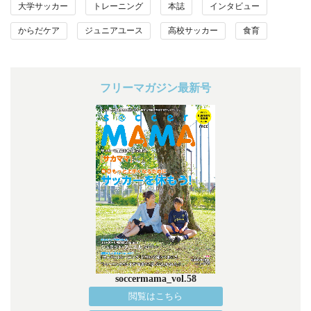
大学サッカー
トレーニング
本誌
インタビュー
からだケア
ジュニアユース
高校サッカー
食育
フリーマガジン最新号
soccermama_vol.58
閲覧はこちら