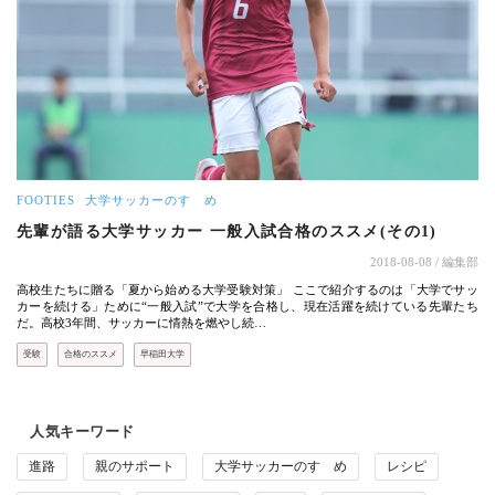
FOOTIES
大学サッカーのすゝめ
先輩が語る大学サッカー 一般入試合格のススメ(その1)
2018-08-08
/ 編集部
高校生たちに贈る「夏から始める大学受験対策」 ここで紹介するのは「大学でサッ
カーを続ける」ために“一般入試”で大学を合格し、現在活躍を続けている先輩たち
だ。高校3年間、サッカーに情熱を燃やし続…
受験
合格のススメ
早稲田大学
人気キーワード
進路
親のサポート
大学サッカーのすゝめ
レシピ