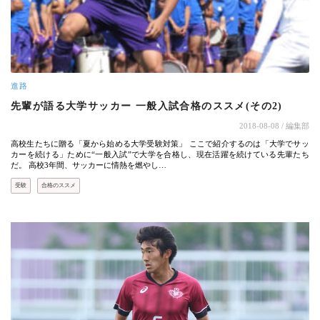
進路
先輩が語る大学サッカー 一般入試合格のススメ(その2)
2018-08-08
/ 編集部
高校生たちに贈る「夏から始める大学受験対策」 ここで紹介するのは「大学でサッ
カーを続ける」ために“一般入試”で大学を合格し、現在活躍を続けている先輩たち
だ。 高校3年間、サッカーに情熱を燃やし…
受験
合格のススメ