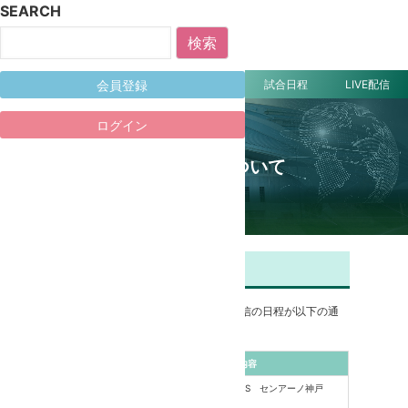
SEARCH
HOME
大会概要
参加チーム
試合日程
LIVE配信
会員登録
ログイン
ライブ配信について
ライブ配信の日程
UTAMARO GLOBAL CUPのライブ配信の日程が以下の通
りに決定しました。
時間
内容
10:40〜
ユベントスFC VS センアーノ神戸
11:25