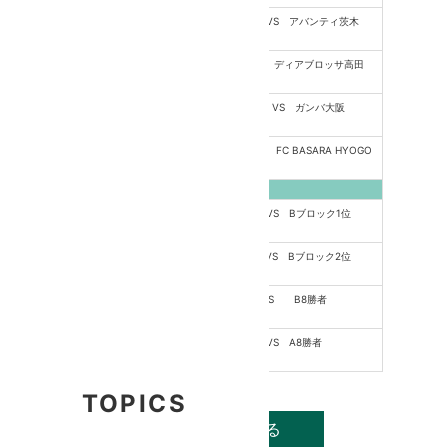
12:50〜
ヴィッセル神戸 VS アバンティ茨木
13:35
24
13:45〜
セレッソ大阪 VS ディアブロッサ高田
日
14:30
(土)
15:00〜
ユベントスFC VS ガンバ大阪
15:45
15:55〜
センアーノ神戸 VS FC BASARA HYOGO
16:40
9:30〜
Aブロック2位 VS Bブロック1位
10:20
10:30〜
Aブロック1位 VS Bブロック2位
25
11:20
日
11:50〜
B7勝者 VS B8勝者
(日)
12:40
12:50〜
A7勝者 VS A8勝者
13:40
TOPICS
LIVE配信をみる