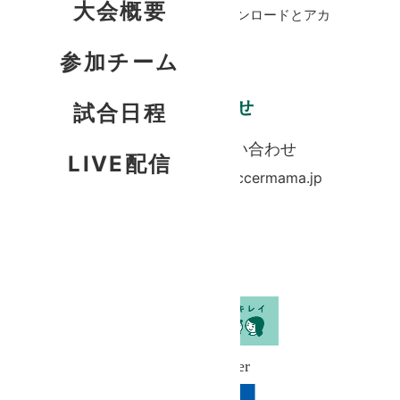
大会概要
※視聴にはBANDアプリのダウンロードとアカ
ウント登録が必要です
参加チーム
お問い合わせ
試合日程
大会に関するお問い合わせ
LIVE配信
utamaro-globalcup@soccermama.jp
大会協賛
TOP Partner
Official Partner