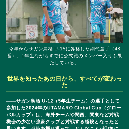
今年からサガン鳥栖 U-15に昇格した網代選手（48
番）。1年生ながらすでに公式戦のメンバー入りも果
たしている。
世界を知ったあの日から、すべてが変わっ
た
——サガン鳥栖 U-12（5年生チーム）の選手として
参加した2024年のUTAMARO Global Cup（グロー
バルカップ）は、海外チームや関西、関東など対戦
機会の少ない強豪クラブと対戦する経験となったと
思います。当時を振り返って、どんなことが印象に