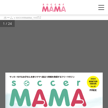
soccermama_vol52
ホーム
»
1 / 24