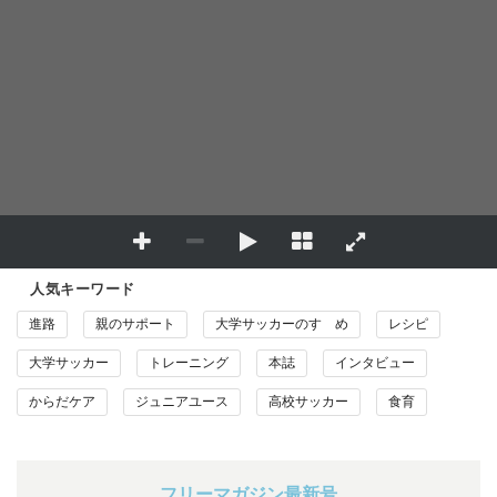
人気キーワード
進路
親のサポート
大学サッカーのすゝめ
レシピ
大学サッカー
トレーニング
本誌
インタビュー
からだケア
ジュニアユース
高校サッカー
食育
フリーマガジン最新号