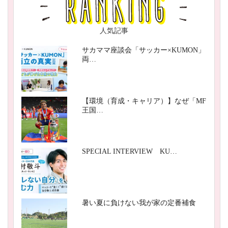
人気記事
サカママ座談会「サッカー×KUMON」
両…
【環境（育成・キャリア）】なぜ「MF
王国…
SPECIAL INTERVIEW KU…
暑い夏に負けない我が家の定番補食