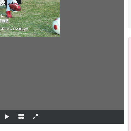
こと
距離感
！
サポートしていました