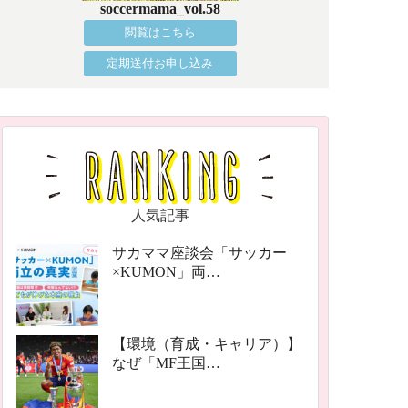
soccermama_vol.58
閲覧はこちら
定期送付お申し込み
人気記事
サカママ座談会「サッカー
×KUMON」両…
【環境（育成・キャリア）】
なぜ「MF王国…