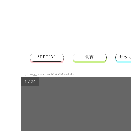
SPECIAL
食育
サッ
soccer MAMA vol.45
ホーム
»
1 / 24