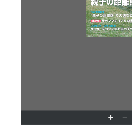
！
離
つかず
れず
親子
距離感
大切
“
”
の
で
な
サカママのリアルな
教
えて
!!
選手
親
プロサッカー
の
は
何
言
サッカーについて
も
わず