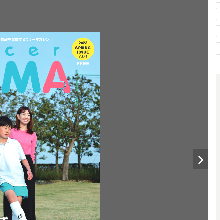
情報
発信
つ
を
するフリーマガジン
2023
SPRING 
ISSUE
Vol.45
FREE
。
感