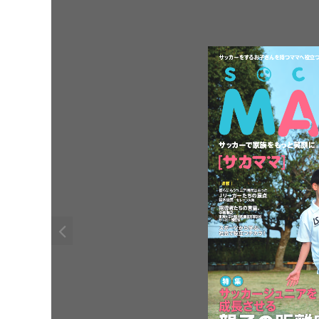
子
持
役立
サッカーをするお
さんを
つママへ
[
]
家族
笑顔
サッカーで
をもっと
に
vol.45  2023 SPRING ISSUE
｜
｜
連載
彼
時代
らにもジュニア
はあった
Ｊ
原点
リーガーたちの
鈴木徳真
大阪
セレッソ
。
指導者
言霊
たちの
中務雅之
発行所
東海大学付属大阪仰星高等学校
：
部監督
サッカー
株式会社
、
学
スポーツから
ぶ
ソル
社会
役立
で
つチカラ
!
・
メディア
特
集
サッカージュニアを
成長
させる
親子
距離
の