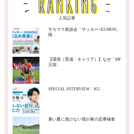
人気記事
サカママ座談会「サッカー×KUMON」
両…
【環境（育成・キャリア）】なぜ「MF
王国…
SPECIAL INTERVIEW KU…
暑い夏に負けない我が家の定番補食