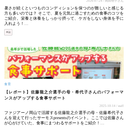
2026-07-24
/ 岡田明子さん
暑さが続くといつものコンディションを保つのが難しいと感じる
方も多いのでは？ そこで、夏を元気に過ごすための食事のコツを
ご紹介。栄養と休養をしっかり摂って、ケガをしない身体を手に
入れよう！…
本誌
食育
【レポート】佐藤龍之介選手の母・希代子さんのパフォーマ
ンスがアップする食事サポート
2025-10-14
/ staff
ファジアーノ岡山で活躍する佐藤龍之介選手の母・佐藤希代子さ
んを迎えて行ったサーモスpresentsのイベント。ここでは佐藤さん
が心がけていた、食事にまつわるサポートをご紹介！…