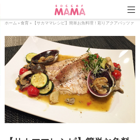
ホーム
»
食育
»
【サカママレシピ】簡単お魚料理！彩りアクアパッツァ