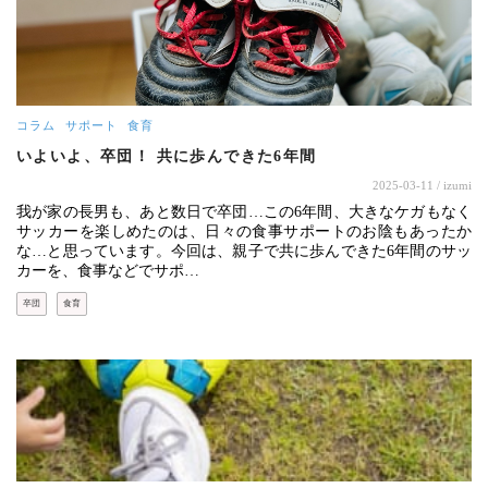
コラム
サポート
食育
いよいよ、卒団！ 共に歩んできた6年間
2025-03-11
/ izumi
我が家の長男も、あと数日で卒団…この6年間、大きなケガもなく
サッカーを楽しめたのは、日々の食事サポートのお陰もあったか
な…と思っています。今回は、親子で共に歩んできた6年間のサッ
カーを、食事などでサポ…
卒団
食育