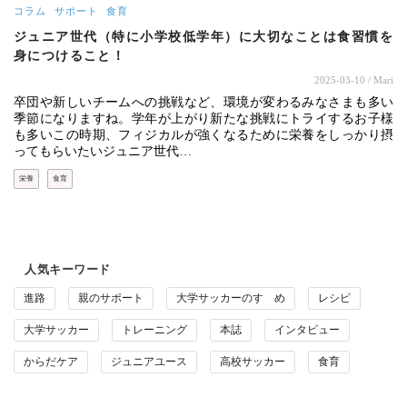
コラム
サポート
食育
ジュニア世代（特に小学校低学年）に大切なことは食習慣を
身につけること！
2025-03-10
/ Mari
卒団や新しいチームへの挑戦など、環境が変わるみなさまも多い
季節になりますね。学年が上がり新たな挑戦にトライするお子様
も多いこの時期、フィジカルが強くなるために栄養をしっかり摂
ってもらいたいジュニア世代…
栄養
食育
人気キーワード
進路
親のサポート
大学サッカーのすゝめ
レシピ
大学サッカー
トレーニング
本誌
インタビュー
からだケア
ジュニアユース
高校サッカー
食育