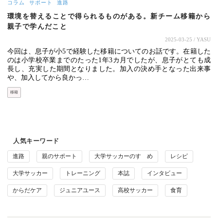
コラム
サポート
進路
環境を替えることで得られるものがある。新チーム移籍から
親子で学んだこと
2025-03-25
/ YASU
今回は、息子が小5で経験した移籍についてのお話です。在籍した
のは小学校卒業までのたった1年3カ月でしたが、息子がとても成
長し、充実した期間となりました。加入の決め手となった出来事
や、加入してから良かっ…
移籍
人気キーワード
進路
親のサポート
大学サッカーのすゝめ
レシピ
大学サッカー
トレーニング
本誌
インタビュー
からだケア
ジュニアユース
高校サッカー
食育