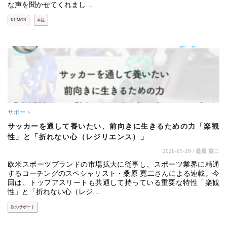
な声を聞かせてくれまし…
KUMON
本誌
サポート
サッカーを通して養いたい、前向きに生きるための力「楽観
性」と「折れない心（レジリエンス）」
2026-05-29
/ 桑原 寛二
欧米スポーツブランドの市場拡大に従事し、スポーツ業界に精通
するコーチングのスペシャリスト・桑原 寛二さんによる連載。今
回は、トップアスリートも共通して持っている重要な特性「楽観
性」と「折れない心（レジ…
親のサポート